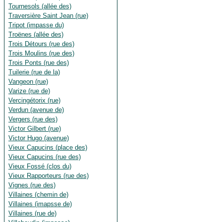
Tournesols (allée des)
Traversière Saint Jean (rue)
Tripot (impasse du)
Troënes (allée des)
Trois Détours (rue des)
Trois Moulins (rue des)
Trois Ponts (rue des)
Tuilerie (rue de la)
Vangeon (rue)
Varize (rue de)
Vercingétorix (rue)
Verdun (avenue de)
Vergers (rue des)
Victor Gilbert (rue)
Victor Hugo (avenue)
Vieux Capucins (place des)
Vieux Capucins (rue des)
Vieux Fossé (clos du)
Vieux Rapporteurs (rue des)
Vignes (rue des)
Villaines (chemin de)
Villaines (imapsse de)
Villaines (rue de)