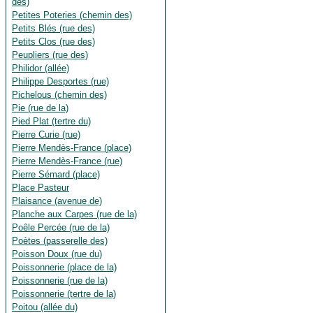
des)
Petites Poteries (chemin des)
Petits Blés (rue des)
Petits Clos (rue des)
Peupliers (rue des)
Philidor (allée)
Philippe Desportes (rue)
Pichelous (chemin des)
Pie (rue de la)
Pied Plat (tertre du)
Pierre Curie (rue)
Pierre Mendès-France (place)
Pierre Mendès-France (rue)
Pierre Sémard (place)
Place Pasteur
Plaisance (avenue de)
Planche aux Carpes (rue de la)
Poêle Percée (rue de la)
Poètes (passerelle des)
Poisson Doux (rue du)
Poissonnerie (place de la)
Poissonnerie (rue de la)
Poissonnerie (tertre de la)
Poitou (allée du)