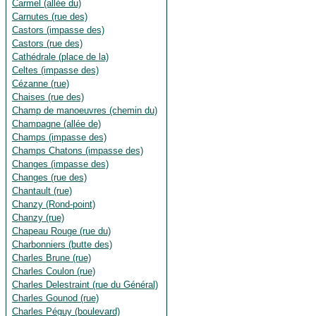
Carmel (allée du)
Carnutes (rue des)
Castors (impasse des)
Castors (rue des)
Cathédrale (place de la)
Celtes (impasse des)
Cézanne (rue)
Chaises (rue des)
Champ de manoeuvres (chemin du)
Champagne (allée de)
Champs (impasse des)
Champs Chatons (impasse des)
Changes (impasse des)
Changes (rue des)
Chantault (rue)
Chanzy (Rond-point)
Chanzy (rue)
Chapeau Rouge (rue du)
Charbonniers (butte des)
Charles Brune (rue)
Charles Coulon (rue)
Charles Delestraint (rue du Général)
Charles Gounod (rue)
Charles Péguy (boulevard)