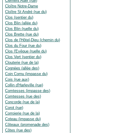
Clément Ader (rue)
Cloître Notre-Dame
Cloître St André (rue du)
Clos (sentier du)
Clos Blin (allée du)
Clos Blin (ruelle du)
Clos Brette (rue du)
Clos de l'Hôtel-Dieu (chemin du)
Clos du Four (rue du)
Clos l'Evêque (ruelle du)
Clos Vert (sentier du)
Clouterie (rue de la)
Cognées (allée des)
Coin Cornu (impasse du)
Cois (rue aux)
Collin d'Harleville (rue)
Comtesses (impasse des)
Comtesses (rue des)
Concorde (rue de la)
Corot (rue)
Corroierie (rue de la)
Coteau (impasse du)
Côteaux (promenade des)
Côtes (rue des)