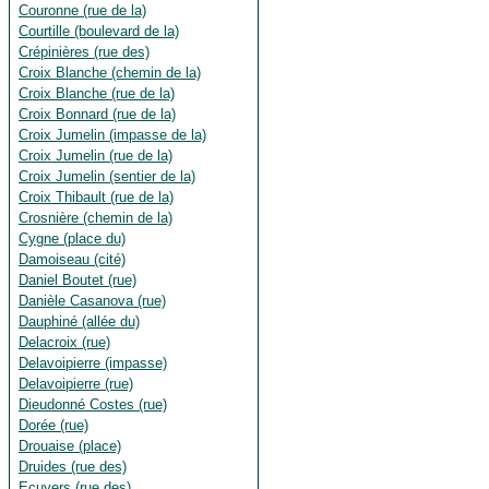
Couronne (rue de la)
Courtille (boulevard de la)
Crépinières (rue des)
Croix Blanche (chemin de la)
Croix Blanche (rue de la)
Croix Bonnard (rue de la)
Croix Jumelin (impasse de la)
Croix Jumelin (rue de la)
Croix Jumelin (sentier de la)
Croix Thibault (rue de la)
Crosnière (chemin de la)
Cygne (place du)
Damoiseau (cité)
Daniel Boutet (rue)
Danièle Casanova (rue)
Dauphiné (allée du)
Delacroix (rue)
Delavoipierre (impasse)
Delavoipierre (rue)
Dieudonné Costes (rue)
Dorée (rue)
Drouaise (place)
Druides (rue des)
Ecuyers (rue des)