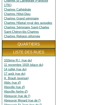
Chartres la Cathédrale (Paroisse
1791)
Chartres Cathédrale
Chartres Hôtel-Dieu
Chartres Grand séminaire
Chartres Hôpital royal des aveugles
Chartres Séminaire Saint-Charles
Saint-Chéron-lès-Chartres
Chartres Religion réformée
QUARTIERS
LISTE DES RUES
102ème R.I. (rue du)
11 novembre 1918 (place du)
14 juillet (rue du)
17 août (rue du)
A. Brault (avenue)
Ablis (rue d')
Aboville (rue d')
Aboville (tertre d')
Abreuvoir (rue de l')
Abreuvoir Morard (rue de l')
Abreuvoir St Jean (rue de l')