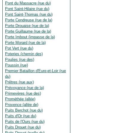
Pont du Massacre (rue du)
Pont Saint-Hilaire (rue du)
Pont Saint-Thomas (rue du)
Porte Cendreuse (rue de la)
Porte Drouaise (rue de la)
Porte Guillaume (rue de la)
Porte Imbout (impasse de la)
Porte Morard (rue de la)
Pot Vert (rue du)
Poteries (chemin des)
Poulies (rue des)
Poussin (rue)
Premier Bataillon d'Eure-et-Loir (rue
du)
Prêtres (rue aux)
Prévoyance (rue de la)
Primevères (rue des)
Prométhée (allée)
Provence (allée de)
Puits Berchot (rue du)
Puits d'Or (rue du)
Puits de l'Ours (rue du)
Puits Drouet (rue du)
Puits Drouet (ruelle du)