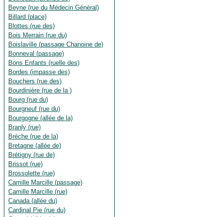
Beyne (rue du Médecin Général)
Billard (place)
Blottes (rue des)
Bois Merrain (rue du)
Boislaville (passage Chanoine de)
Bonneval (passage)
Bons Enfants (ruelle des)
Bordes (impasse des)
Bouchers (rue des)
Bourdinière (rue de la )
Bourg (rue du)
Bourgneuf (rue du)
Bourgogne (allée de la)
Branly (rue)
Brèche (rue de la)
Bretagne (allée de)
Brétigny (rue de)
Brissot (rue)
Brossolette (rue)
Camille Marcille (passage)
Camille Marcille (rue)
Canada (allée du)
Cardinal Pie (rue du)