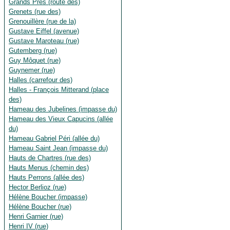
Grands Prés (route des)
Grenets (rue des)
Grenouillère (rue de la)
Gustave Eiffel (avenue)
Gustave Maroteau (rue)
Gutemberg (rue)
Guy Môquet (rue)
Guynemer (rue)
Halles (carrefour des)
Halles - François Mitterand (place
des)
Hameau des Jubelines (impasse du)
Hameau des Vieux Capucins (allée
du)
Hameau Gabriel Péri (allée du)
Hameau Saint Jean (impasse du)
Hauts de Chartres (rue des)
Hauts Menus (chemin des)
Hauts Perrons (allée des)
Hector Berlioz (rue)
Hélène Boucher (impasse)
Hélène Boucher (rue)
Henri Garnier (rue)
Henri IV (rue)