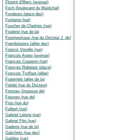
Florent d'Illiers (avenue)
Foch (boulevard du Maréchal)
Fondeurs (place des)
Fontaine (rue)
Foucher de Chartres (rue)
Foulerie (rue de la)
Fourmestraux (rue du Docteur J. de)
Framboisiers (allée des)
Francis Vovelle (rue)
François Arago (avenue)
François Couperin (rue)
François Rabelais (place)
François Truffaut (allée)
Fraternité (allée de la)
Frédet (rue du Docteur)
Fresnay (impasse de)
Fresnay (rue de)
Frou (rue du)
Fulbert (rue)
Gabriel Lelong (rue)
Gabriel Péri (rue)
Gaderie (rue de la)
Galichets (rue des)
Galillée (rue)