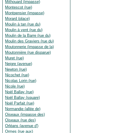
Mithouard (impasse)
Montescot (rue)
Montpensier (impasse)
Morard (place)
Moulin à tan (rue du)
Moulin à vent (rue du)
Moulin de la Barre (rue du)
Moulin des Graviers (rue du)
Moutonnerie (impasse de la)
Moutonnière (rue disparue)
Muret (rue)
Neigre (avenue)
Newton (rue)
Nicochet (rue)
Nicolas Lorin (rue)
Nicole (rue)
Noël Ballay (rue)
Noël Ballay (square)
Noël Parfait (rue)
Normandie (allée de)
Oiseaux (impasse des)
Oiseaux (rue des)
Orléans (avenue d')
Ormes (rue aux)