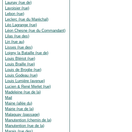
Launay (rue de)
Lavoisier (rue)
Lebon (rue)
Leclerc (rue du Maréchal)
Léo Lagrange (rue)
Léon Chesne (rue du Commandant)
Lilas (rue des)
Lin (rue au)
Lisses (rue des)
Loigny la Bataille (rue de)
Louis Blériot (rue)
Louis Braille (rue)
Louis de Broglie (rue)
Louis Godeau (rue)
Louis Lumière (avenue)
Lucien & René Merlet (rue)
Madeleine (rue de la)
Mail
Maine (allée du)
Mairie (rue de la)
Malaguay (passage)
Manutention (chemin de la)
Manutention (rue de la)
Marais (rue des)