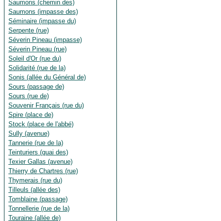
Saumons (chemin des)
Saumons (impasse des)
Séminaire (impasse du)
Serpente (rue)
Séverin Pineau (impasse)
Séverin Pineau (rue)
Soleil d'Or (rue du)
Solidarité (rue de la)
Sonis (allée du Général de)
Sours (passage de)
Sours (rue de)
Souvenir Français (rue du)
Spire (place de)
Stock (place de l'abbé)
Sully (avenue)
Tannerie (rue de la)
Teinturiers (quai des)
Texier Gallas (avenue)
Thierry de Chartres (rue)
Thymerais (rue du)
Tilleuls (allée des)
Tomblaine (passage)
Tonnellerie (rue de la)
Touraine (allée de)