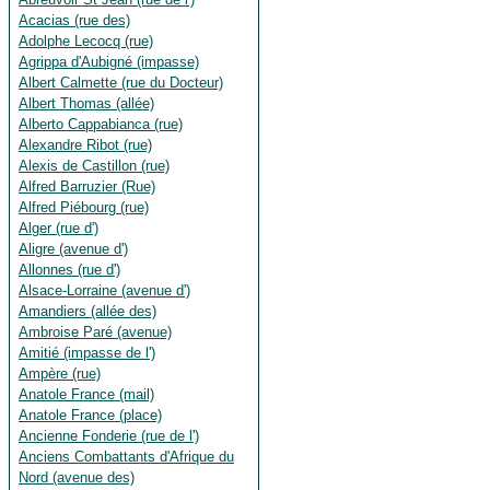
Acacias (rue des)
Adolphe Lecocq (rue)
Agrippa d'Aubigné (impasse)
Albert Calmette (rue du Docteur)
Albert Thomas (allée)
Alberto Cappabianca (rue)
Alexandre Ribot (rue)
Alexis de Castillon (rue)
Alfred Barruzier (Rue)
Alfred Piébourg (rue)
Alger (rue d')
Aligre (avenue d')
Allonnes (rue d')
Alsace-Lorraine (avenue d')
Amandiers (allée des)
Ambroise Paré (avenue)
Amitié (impasse de l')
Ampère (rue)
Anatole France (mail)
Anatole France (place)
Ancienne Fonderie (rue de l')
Anciens Combattants d'Afrique du
Nord (avenue des)