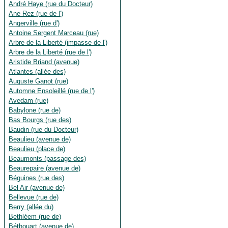
André Haye (rue du Docteur)
Ane Rez (rue de l')
Angerville (rue d')
Antoine Sergent Marceau (rue)
Arbre de la Liberté (impasse de l')
Arbre de la Liberté (rue de l')
Aristide Briand (avenue)
Atlantes (allée des)
Auguste Ganot (rue)
Automne Ensoleillé (rue de l')
Avedam (rue)
Babylone (rue de)
Bas Bourgs (rue des)
Baudin (rue du Docteur)
Beaulieu (avenue de)
Beaulieu (place de)
Beaumonts (passage des)
Beaurepaire (avenue de)
Béguines (rue des)
Bel Air (avenue de)
Bellevue (rue de)
Berry (allée du)
Bethléem (rue de)
Béthouart (avenue de)