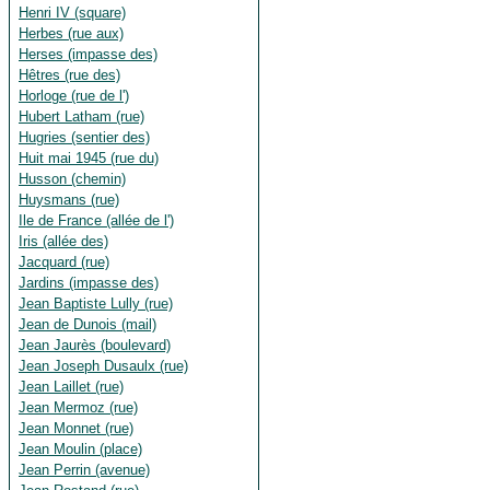
Henri IV (square)
Herbes (rue aux)
Herses (impasse des)
Hêtres (rue des)
Horloge (rue de l')
Hubert Latham (rue)
Hugries (sentier des)
Huit mai 1945 (rue du)
Husson (chemin)
Huysmans (rue)
Ile de France (allée de l')
Iris (allée des)
Jacquard (rue)
Jardins (impasse des)
Jean Baptiste Lully (rue)
Jean de Dunois (mail)
Jean Jaurès (boulevard)
Jean Joseph Dusaulx (rue)
Jean Laillet (rue)
Jean Mermoz (rue)
Jean Monnet (rue)
Jean Moulin (place)
Jean Perrin (avenue)