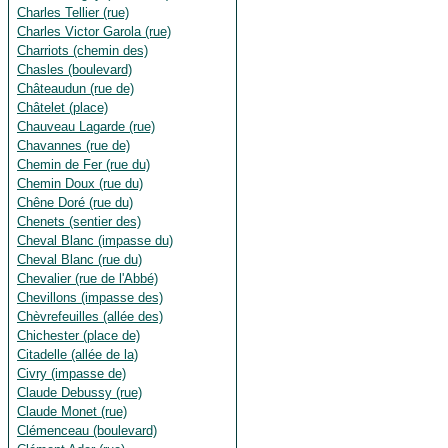
Charles Tellier (rue)
Charles Victor Garola (rue)
Charriots (chemin des)
Chasles (boulevard)
Châteaudun (rue de)
Châtelet (place)
Chauveau Lagarde (rue)
Chavannes (rue de)
Chemin de Fer (rue du)
Chemin Doux (rue du)
Chêne Doré (rue du)
Chenets (sentier des)
Cheval Blanc (impasse du)
Cheval Blanc (rue du)
Chevalier (rue de l'Abbé)
Chevillons (impasse des)
Chèvrefeuilles (allée des)
Chichester (place de)
Citadelle (allée de la)
Civry (impasse de)
Claude Debussy (rue)
Claude Monet (rue)
Clémenceau (boulevard)