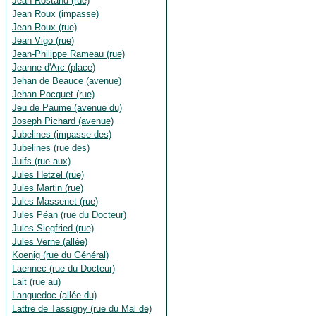
Jean Rostand (rue)
Jean Roux (impasse)
Jean Roux (rue)
Jean Vigo (rue)
Jean-Philippe Rameau (rue)
Jeanne d'Arc (place)
Jehan de Beauce (avenue)
Jehan Pocquet (rue)
Jeu de Paume (avenue du)
Joseph Pichard (avenue)
Jubelines (impasse des)
Jubelines (rue des)
Juifs (rue aux)
Jules Hetzel (rue)
Jules Martin (rue)
Jules Massenet (rue)
Jules Péan (rue du Docteur)
Jules Siegfried (rue)
Jules Verne (allée)
Koenig (rue du Général)
Laennec (rue du Docteur)
Lait (rue au)
Languedoc (allée du)
Lattre de Tassigny (rue du Mal de)