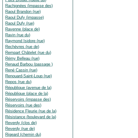
Rachignées (impasse des)
Raoul Brandon (rue)
Raoul Dufy (impasse)
Raoul Dufy (rue)
Ravenne (place de)
Ravin (rue du)
Raymond Isidore (rue)
Rechèvres (rue de)
Rempart Châtelet (rue du)
Rémy Belleau (rue)
Renaud Barbou (passage )
René Cassin (rue)
Renouard-Saint-Loup (rue)
Repos (rue du)
République (avenue de la)
République (place de la)
Réservoirs (impasse des)
Réservoirs (rue des)
Résidence Fleurie (rue de la)
Résistance (boulevard de la)
Reverdy (clos de)
Reverdy (rue de)
Rigeard (chemin du)