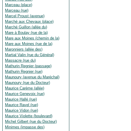
Marceau (place)
Marceau (rue)
Marcel Proust (avenue)
Marché aux Chevaux (place)
Marché Guillon (allée du)
Mare à Boulay (rue de la)
Mare aux Moines (chemin de la)
Mare aux Moines (rue de la)
Maronniers (allée des)
Martial Valin (rue du Général)
Massacre (rue du)
Mathurin Regnier (passage)
Mathurin Regnier (rue)
Maunoury (avenue du Maréchal)
Maunoury (rue du Docteur)
Maurice Carème (allée)
Maurice Genevoix (rue)
Maurice Hallé (rue)
Maurice Ravel (rue)
Maurice Vidon (rue)
Maurice Violette (boulevard)
Michel Gilbert (rue du Docteur)
Minimes (impasse des)