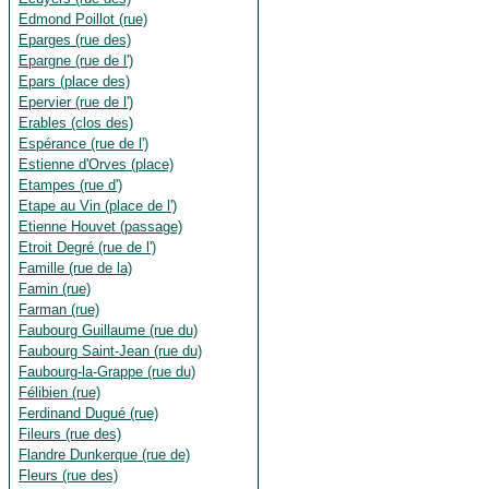
Edmond Poillot (rue)
Eparges (rue des)
Epargne (rue de l')
Epars (place des)
Epervier (rue de l')
Erables (clos des)
Espérance (rue de l')
Estienne d'Orves (place)
Etampes (rue d')
Etape au Vin (place de l')
Etienne Houvet (passage)
Etroit Degré (rue de l')
Famille (rue de la)
Famin (rue)
Farman (rue)
Faubourg Guillaume (rue du)
Faubourg Saint-Jean (rue du)
Faubourg-la-Grappe (rue du)
Félibien (rue)
Ferdinand Dugué (rue)
Fileurs (rue des)
Flandre Dunkerque (rue de)
Fleurs (rue des)