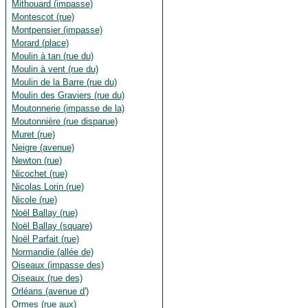
Mithouard (impasse)
Montescot (rue)
Montpensier (impasse)
Morard (place)
Moulin à tan (rue du)
Moulin à vent (rue du)
Moulin de la Barre (rue du)
Moulin des Graviers (rue du)
Moutonnerie (impasse de la)
Moutonnière (rue disparue)
Muret (rue)
Neigre (avenue)
Newton (rue)
Nicochet (rue)
Nicolas Lorin (rue)
Nicole (rue)
Noël Ballay (rue)
Noël Ballay (square)
Noël Parfait (rue)
Normandie (allée de)
Oiseaux (impasse des)
Oiseaux (rue des)
Orléans (avenue d')
Ormes (rue aux)