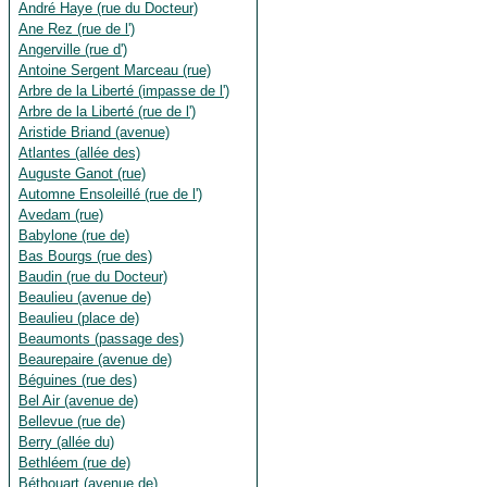
André Haye (rue du Docteur)
Ane Rez (rue de l')
Angerville (rue d')
Antoine Sergent Marceau (rue)
Arbre de la Liberté (impasse de l')
Arbre de la Liberté (rue de l')
Aristide Briand (avenue)
Atlantes (allée des)
Auguste Ganot (rue)
Automne Ensoleillé (rue de l')
Avedam (rue)
Babylone (rue de)
Bas Bourgs (rue des)
Baudin (rue du Docteur)
Beaulieu (avenue de)
Beaulieu (place de)
Beaumonts (passage des)
Beaurepaire (avenue de)
Béguines (rue des)
Bel Air (avenue de)
Bellevue (rue de)
Berry (allée du)
Bethléem (rue de)
Béthouart (avenue de)