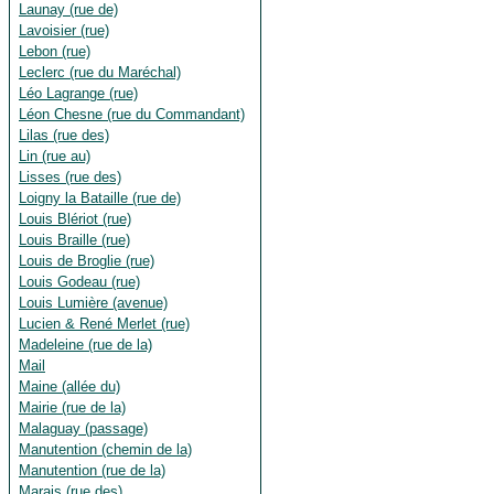
Launay (rue de)
Lavoisier (rue)
Lebon (rue)
Leclerc (rue du Maréchal)
Léo Lagrange (rue)
Léon Chesne (rue du Commandant)
Lilas (rue des)
Lin (rue au)
Lisses (rue des)
Loigny la Bataille (rue de)
Louis Blériot (rue)
Louis Braille (rue)
Louis de Broglie (rue)
Louis Godeau (rue)
Louis Lumière (avenue)
Lucien & René Merlet (rue)
Madeleine (rue de la)
Mail
Maine (allée du)
Mairie (rue de la)
Malaguay (passage)
Manutention (chemin de la)
Manutention (rue de la)
Marais (rue des)