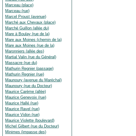
Marceau (place)
Marceau (rue)
Marcel Proust (avenue)
Marché aux Chevaux (place)
Marché Guillon (allée du)
Mare à Boulay (rue de la)
Mare aux Moines (chemin de la)
Mare aux Moines (rue de la)
Maronniers (allée des)
Martial Valin (rue du Général)
Massacre (rue du)
Mathurin Regnier (passage)
Mathurin Regnier (rue)
Maunoury (avenue du Maréchal)
Maunoury (rue du Docteur)
Maurice Carème (allée)
Maurice Genevoix (rue)
Maurice Hallé (rue)
Maurice Ravel (rue)
Maurice Vidon (rue)
Maurice Violette (boulevard)
Michel Gilbert (rue du Docteur)
Minimes (impasse des)