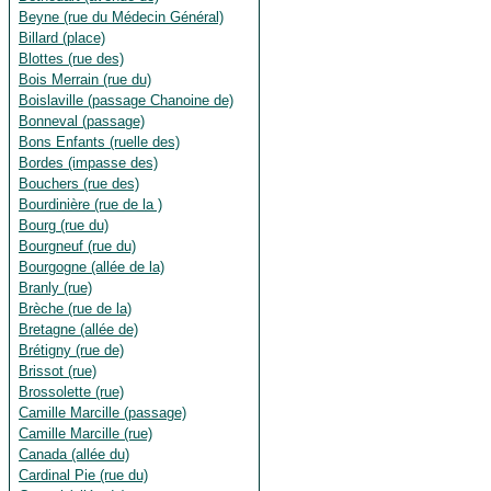
Beyne (rue du Médecin Général)
Billard (place)
Blottes (rue des)
Bois Merrain (rue du)
Boislaville (passage Chanoine de)
Bonneval (passage)
Bons Enfants (ruelle des)
Bordes (impasse des)
Bouchers (rue des)
Bourdinière (rue de la )
Bourg (rue du)
Bourgneuf (rue du)
Bourgogne (allée de la)
Branly (rue)
Brèche (rue de la)
Bretagne (allée de)
Brétigny (rue de)
Brissot (rue)
Brossolette (rue)
Camille Marcille (passage)
Camille Marcille (rue)
Canada (allée du)
Cardinal Pie (rue du)