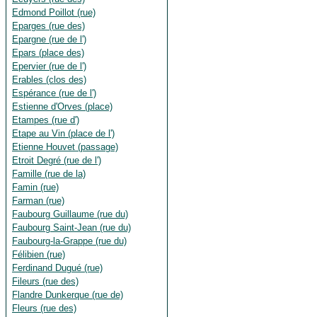
Edmond Poillot (rue)
Eparges (rue des)
Epargne (rue de l')
Epars (place des)
Epervier (rue de l')
Erables (clos des)
Espérance (rue de l')
Estienne d'Orves (place)
Etampes (rue d')
Etape au Vin (place de l')
Etienne Houvet (passage)
Etroit Degré (rue de l')
Famille (rue de la)
Famin (rue)
Farman (rue)
Faubourg Guillaume (rue du)
Faubourg Saint-Jean (rue du)
Faubourg-la-Grappe (rue du)
Félibien (rue)
Ferdinand Dugué (rue)
Fileurs (rue des)
Flandre Dunkerque (rue de)
Fleurs (rue des)