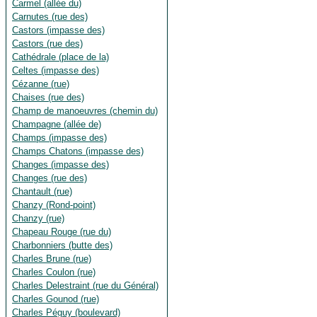
Carmel (allée du)
Carnutes (rue des)
Castors (impasse des)
Castors (rue des)
Cathédrale (place de la)
Celtes (impasse des)
Cézanne (rue)
Chaises (rue des)
Champ de manoeuvres (chemin du)
Champagne (allée de)
Champs (impasse des)
Champs Chatons (impasse des)
Changes (impasse des)
Changes (rue des)
Chantault (rue)
Chanzy (Rond-point)
Chanzy (rue)
Chapeau Rouge (rue du)
Charbonniers (butte des)
Charles Brune (rue)
Charles Coulon (rue)
Charles Delestraint (rue du Général)
Charles Gounod (rue)
Charles Péguy (boulevard)