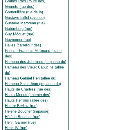
Grands Prés (route des)
Grenets (rue des)
Grenouillère (rue de la)
Gustave Eiffel (avenue)
Gustave Maroteau (rue)
Gutemberg (rue)
Guy Môquet (rue)
Guynemer (rue)
Halles (carrefour des)
Halles - François Mitterand (place
des)
Hameau des Jubelines (impasse du)
Hameau des Vieux Capucins (allée
du)
Hameau Gabriel Péri (allée du)
Hameau Saint Jean (impasse du)
Hauts de Chartres (rue des)
Hauts Menus (chemin des)
Hauts Perrons (allée des)
Hector Berlioz (rue)
Hélène Boucher (impasse)
Hélène Boucher (rue)
Henri Garnier (rue)
Henri IV (rue)