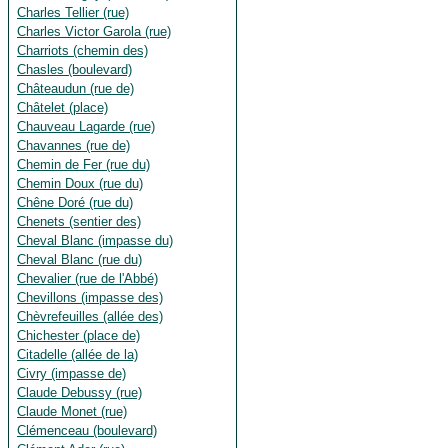
Charles Tellier (rue)
Charles Victor Garola (rue)
Charriots (chemin des)
Chasles (boulevard)
Châteaudun (rue de)
Châtelet (place)
Chauveau Lagarde (rue)
Chavannes (rue de)
Chemin de Fer (rue du)
Chemin Doux (rue du)
Chêne Doré (rue du)
Chenets (sentier des)
Cheval Blanc (impasse du)
Cheval Blanc (rue du)
Chevalier (rue de l'Abbé)
Chevillons (impasse des)
Chèvrefeuilles (allée des)
Chichester (place de)
Citadelle (allée de la)
Civry (impasse de)
Claude Debussy (rue)
Claude Monet (rue)
Clémenceau (boulevard)