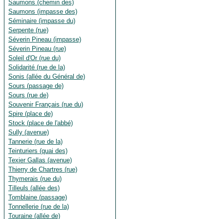
Saumons (chemin des)
Saumons (impasse des)
Séminaire (impasse du)
Serpente (rue)
Séverin Pineau (impasse)
Séverin Pineau (rue)
Soleil d'Or (rue du)
Solidarité (rue de la)
Sonis (allée du Général de)
Sours (passage de)
Sours (rue de)
Souvenir Français (rue du)
Spire (place de)
Stock (place de l'abbé)
Sully (avenue)
Tannerie (rue de la)
Teinturiers (quai des)
Texier Gallas (avenue)
Thierry de Chartres (rue)
Thymerais (rue du)
Tilleuls (allée des)
Tomblaine (passage)
Tonnellerie (rue de la)
Touraine (allée de)