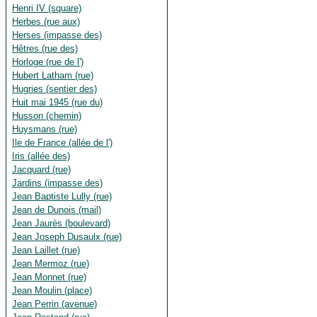
Henri IV (square)
Herbes (rue aux)
Herses (impasse des)
Hêtres (rue des)
Horloge (rue de l')
Hubert Latham (rue)
Hugries (sentier des)
Huit mai 1945 (rue du)
Husson (chemin)
Huysmans (rue)
Ile de France (allée de l')
Iris (allée des)
Jacquard (rue)
Jardins (impasse des)
Jean Baptiste Lully (rue)
Jean de Dunois (mail)
Jean Jaurès (boulevard)
Jean Joseph Dusaulx (rue)
Jean Laillet (rue)
Jean Mermoz (rue)
Jean Monnet (rue)
Jean Moulin (place)
Jean Perrin (avenue)