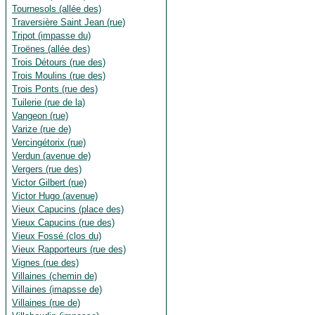
Tournesols (allée des)
Traversière Saint Jean (rue)
Tripot (impasse du)
Troënes (allée des)
Trois Détours (rue des)
Trois Moulins (rue des)
Trois Ponts (rue des)
Tuilerie (rue de la)
Vangeon (rue)
Varize (rue de)
Vercingétorix (rue)
Verdun (avenue de)
Vergers (rue des)
Victor Gilbert (rue)
Victor Hugo (avenue)
Vieux Capucins (place des)
Vieux Capucins (rue des)
Vieux Fossé (clos du)
Vieux Rapporteurs (rue des)
Vignes (rue des)
Villaines (chemin de)
Villaines (imapsse de)
Villaines (rue de)