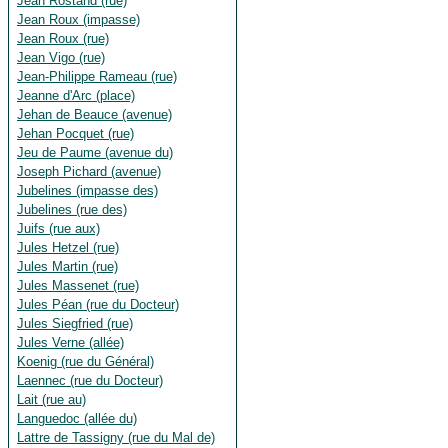
Jean Rostand (rue)
Jean Roux (impasse)
Jean Roux (rue)
Jean Vigo (rue)
Jean-Philippe Rameau (rue)
Jeanne d'Arc (place)
Jehan de Beauce (avenue)
Jehan Pocquet (rue)
Jeu de Paume (avenue du)
Joseph Pichard (avenue)
Jubelines (impasse des)
Jubelines (rue des)
Juifs (rue aux)
Jules Hetzel (rue)
Jules Martin (rue)
Jules Massenet (rue)
Jules Péan (rue du Docteur)
Jules Siegfried (rue)
Jules Verne (allée)
Koenig (rue du Général)
Laennec (rue du Docteur)
Lait (rue au)
Languedoc (allée du)
Lattre de Tassigny (rue du Mal de)