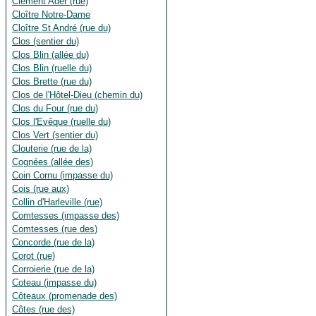
Clément Ader (rue)
Cloître Notre-Dame
Cloître St André (rue du)
Clos (sentier du)
Clos Blin (allée du)
Clos Blin (ruelle du)
Clos Brette (rue du)
Clos de l'Hôtel-Dieu (chemin du)
Clos du Four (rue du)
Clos l'Evêque (ruelle du)
Clos Vert (sentier du)
Clouterie (rue de la)
Cognées (allée des)
Coin Cornu (impasse du)
Cois (rue aux)
Collin d'Harleville (rue)
Comtesses (impasse des)
Comtesses (rue des)
Concorde (rue de la)
Corot (rue)
Corroierie (rue de la)
Coteau (impasse du)
Côteaux (promenade des)
Côtes (rue des)