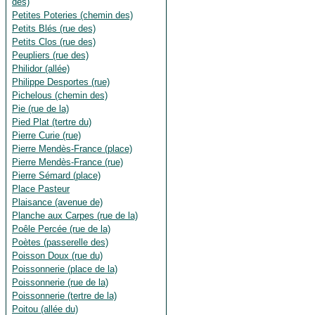
des)
Petites Poteries (chemin des)
Petits Blés (rue des)
Petits Clos (rue des)
Peupliers (rue des)
Philidor (allée)
Philippe Desportes (rue)
Pichelous (chemin des)
Pie (rue de la)
Pied Plat (tertre du)
Pierre Curie (rue)
Pierre Mendès-France (place)
Pierre Mendès-France (rue)
Pierre Sémard (place)
Place Pasteur
Plaisance (avenue de)
Planche aux Carpes (rue de la)
Poêle Percée (rue de la)
Poètes (passerelle des)
Poisson Doux (rue du)
Poissonnerie (place de la)
Poissonnerie (rue de la)
Poissonnerie (tertre de la)
Poitou (allée du)