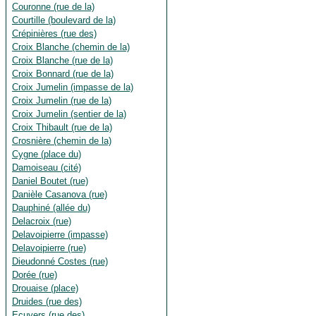
Couronne (rue de la)
Courtille (boulevard de la)
Crépinières (rue des)
Croix Blanche (chemin de la)
Croix Blanche (rue de la)
Croix Bonnard (rue de la)
Croix Jumelin (impasse de la)
Croix Jumelin (rue de la)
Croix Jumelin (sentier de la)
Croix Thibault (rue de la)
Crosnière (chemin de la)
Cygne (place du)
Damoiseau (cité)
Daniel Boutet (rue)
Danièle Casanova (rue)
Dauphiné (allée du)
Delacroix (rue)
Delavoipierre (impasse)
Delavoipierre (rue)
Dieudonné Costes (rue)
Dorée (rue)
Drouaise (place)
Druides (rue des)
Ecuyers (rue des)