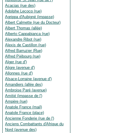
Acacias (rue des)
Adolphe Lecocq (rue)
Agrippa d'Aubigné (impasse)
Albert Calmette (rue du Docteur)
Albert Thomas (allée)
Alberto Cappabianca (rue)
Alexandre Ribot (rue)
Alexis de Castillon (rue)
Alfred Barruzier (Rue)
Alfred Piébourg (rue)
Alger (rue d')
Aligre (avenue d')
Allonnes (rue d')
Alsace-Lorraine (avenue d')
Amandiers (allée des)
Ambroise Paré (avenue)
Amitié (impasse de l')
Ampère (rue)
Anatole France (mail)
Anatole France (place)
Ancienne Fonderie (rue de l')
Anciens Combattants d'Afrique du
Nord (avenue des)