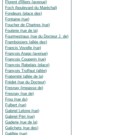
Florent d'Illiers (avenue)
Foch (boulevard du Maréchal)
Fondeurs (place des)
Fontaine (rue)
Foucher de Chartres (rue)
Foulerie (rue de la)
Fourmestraux (rue du Docteur J. de)
Framboisiers (allée des)
Francis Vovelle (rue)
François Arago (avenue)
François Couperin (rue)
François Rabelais (place)
François Truffaut (allée)
Fraternité (allée de la)
Frédet (rue du Docteur)
Fresnay (impasse de)
Fresnay (rue de)
Frou (rue du)
Fulbert (rue)
Gabriel Lelong (rue)
Gabriel Péri (rue)
Gaderie (rue de la)
Galichets (rue des)
Galillée (rue)