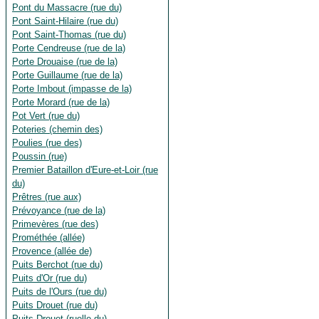
Pont du Massacre (rue du)
Pont Saint-Hilaire (rue du)
Pont Saint-Thomas (rue du)
Porte Cendreuse (rue de la)
Porte Drouaise (rue de la)
Porte Guillaume (rue de la)
Porte Imbout (impasse de la)
Porte Morard (rue de la)
Pot Vert (rue du)
Poteries (chemin des)
Poulies (rue des)
Poussin (rue)
Premier Bataillon d'Eure-et-Loir (rue
du)
Prêtres (rue aux)
Prévoyance (rue de la)
Primevères (rue des)
Prométhée (allée)
Provence (allée de)
Puits Berchot (rue du)
Puits d'Or (rue du)
Puits de l'Ours (rue du)
Puits Drouet (rue du)
Puits Drouet (ruelle du)