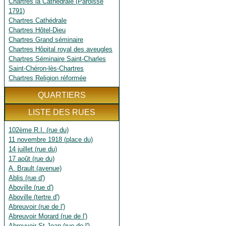
Chartres la Cathédrale (Paroisse
1791)
Chartres Cathédrale
Chartres Hôtel-Dieu
Chartres Grand séminaire
Chartres Hôpital royal des aveugles
Chartres Séminaire Saint-Charles
Saint-Chéron-lès-Chartres
Chartres Religion réformée
QUARTIERS
LISTE DES RUES
102ème R.I. (rue du)
11 novembre 1918 (place du)
14 juillet (rue du)
17 août (rue du)
A. Brault (avenue)
Ablis (rue d')
Aboville (rue d')
Aboville (tertre d')
Abreuvoir (rue de l')
Abreuvoir Morard (rue de l')
Abreuvoir St Jean (rue de l')