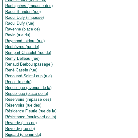
Rachignées (impasse des)
Raoul Brandon (rue)
Raoul Dufy (impasse)
Raoul Dufy (rue)
Ravenne (place de)
Ravin (rue du)
Raymond Isidore (rue)
Rechèvres (rue de)
Rempart Châtelet (rue du)
Rémy Belleau (rue)
Renaud Barbou (passage )
René Cassin (rue)
Renouard-Saint-Loup (rue)
Repos (rue du)
République (avenue de la)
République (place de la)
Réservoirs (impasse des)
Réservoirs (rue des)
Résidence Fleurie (rue de la)
Résistance (boulevard de la)
Reverdy (clos de)
Reverdy (rue de)
Rigeard (chemin du)