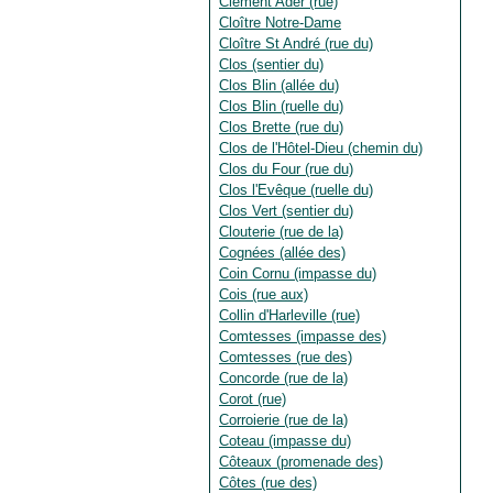
Clément Ader (rue)
Cloître Notre-Dame
Cloître St André (rue du)
Clos (sentier du)
Clos Blin (allée du)
Clos Blin (ruelle du)
Clos Brette (rue du)
Clos de l'Hôtel-Dieu (chemin du)
Clos du Four (rue du)
Clos l'Evêque (ruelle du)
Clos Vert (sentier du)
Clouterie (rue de la)
Cognées (allée des)
Coin Cornu (impasse du)
Cois (rue aux)
Collin d'Harleville (rue)
Comtesses (impasse des)
Comtesses (rue des)
Concorde (rue de la)
Corot (rue)
Corroierie (rue de la)
Coteau (impasse du)
Côteaux (promenade des)
Côtes (rue des)