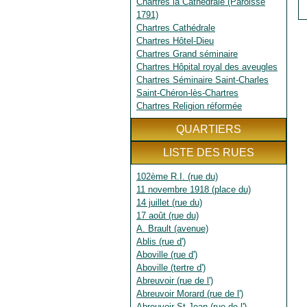
Chartres la Cathédrale (Paroisse
1791)
Chartres Cathédrale
Chartres Hôtel-Dieu
Chartres Grand séminaire
Chartres Hôpital royal des aveugles
Chartres Séminaire Saint-Charles
Saint-Chéron-lès-Chartres
Chartres Religion réformée
QUARTIERS
LISTE DES RUES
102ème R.I. (rue du)
11 novembre 1918 (place du)
14 juillet (rue du)
17 août (rue du)
A. Brault (avenue)
Ablis (rue d')
Aboville (rue d')
Aboville (tertre d')
Abreuvoir (rue de l')
Abreuvoir Morard (rue de l')
Abreuvoir St Jean (rue de l')