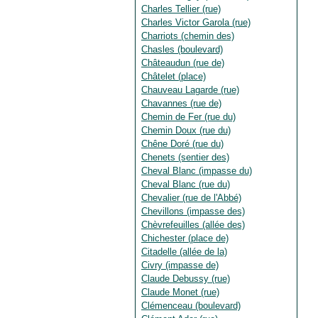
Charles Tellier (rue)
Charles Victor Garola (rue)
Charriots (chemin des)
Chasles (boulevard)
Châteaudun (rue de)
Châtelet (place)
Chauveau Lagarde (rue)
Chavannes (rue de)
Chemin de Fer (rue du)
Chemin Doux (rue du)
Chêne Doré (rue du)
Chenets (sentier des)
Cheval Blanc (impasse du)
Cheval Blanc (rue du)
Chevalier (rue de l'Abbé)
Chevillons (impasse des)
Chèvrefeuilles (allée des)
Chichester (place de)
Citadelle (allée de la)
Civry (impasse de)
Claude Debussy (rue)
Claude Monet (rue)
Clémenceau (boulevard)