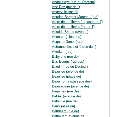
André Haye (rue du Docteur)
Ane Rez (rue de l')
Angerville (rue d')
Antoine Sergent Marceau (rue)
Arbre de la Liberté (impasse de l')
Arbre de la Liberté (rue de l')
Aristide Briand (avenue)
Atlantes (allée des)
Auguste Ganot (rue)
Automne Ensoleillé (rue de l')
Avedam (rue)
Babylone (rue de)
Bas Bourgs (rue des)
Baudin (rue du Docteur)
Beaulieu (avenue de)
Beaulieu (place de)
Beaumonts (passage des)
Beaurepaire (avenue de)
Béguines (rue des)
Bel Air (avenue de)
Bellevue (rue de)
Berry (allée du)
Bethléem (rue de)
Béthouart (avenue de)