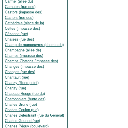
Carmel (allée du)
Carnutes (rue des)
Castors (impasse des)
Castors (rue des)
Cathédrale (place de la)
Celtes (impasse des)
Cézanne (rue)
Chaises (rue des)
Champ de manoeuvres (chemin du)
Champagne (allée de)
Champs (impasse des)
Champs Chatons (impasse des)
Changes (impasse des)
Changes (rue des)
Chantault (rue)
Chanzy (Rond-point)
Chanzy (rue)
Chapeau Rouge (rue du)
Charbonniers (butte des)
Charles Brune (rue)
Charles Coulon (rue)
Charles Delestraint (rue du Général)
Charles Gounod (rue)
Charles Péguy (boulevard)