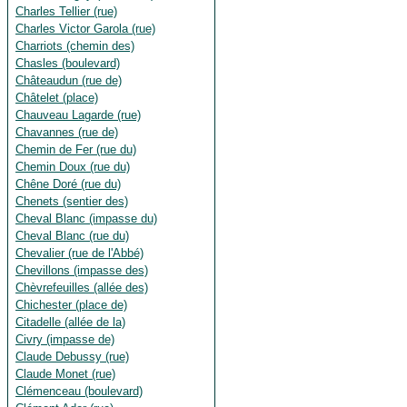
Charles Tellier (rue)
Charles Victor Garola (rue)
Charriots (chemin des)
Chasles (boulevard)
Châteaudun (rue de)
Châtelet (place)
Chauveau Lagarde (rue)
Chavannes (rue de)
Chemin de Fer (rue du)
Chemin Doux (rue du)
Chêne Doré (rue du)
Chenets (sentier des)
Cheval Blanc (impasse du)
Cheval Blanc (rue du)
Chevalier (rue de l'Abbé)
Chevillons (impasse des)
Chèvrefeuilles (allée des)
Chichester (place de)
Citadelle (allée de la)
Civry (impasse de)
Claude Debussy (rue)
Claude Monet (rue)
Clémenceau (boulevard)