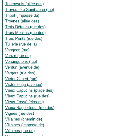
Tournesols (allée des)
Traversière Saint Jean (rue)
Tripot (impasse du)
Troënes (allée des)
Trois Détours (rue des)
Trois Moulins (rue des)
Trois Ponts (rue des)
Tuilerie (rue de la)
Vangeon (rue)
Varize (rue de)
Vercingétorix (rue)
Verdun (avenue de)
Vergers (rue des)
Victor Gilbert (rue)
Victor Hugo (avenue)
Vieux Capucins (place des)
Vieux Capucins (rue des)
Vieux Fossé (clos du)
Vieux Rapporteurs (rue des)
Vignes (rue des)
Villaines (chemin de)
Villaines (imapsse de)
Villaines (rue de)