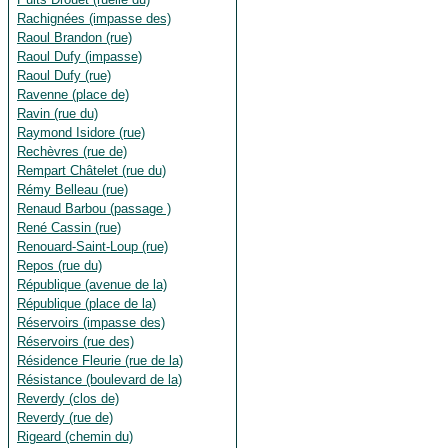
Rachignées (impasse des)
Raoul Brandon (rue)
Raoul Dufy (impasse)
Raoul Dufy (rue)
Ravenne (place de)
Ravin (rue du)
Raymond Isidore (rue)
Rechèvres (rue de)
Rempart Châtelet (rue du)
Rémy Belleau (rue)
Renaud Barbou (passage )
René Cassin (rue)
Renouard-Saint-Loup (rue)
Repos (rue du)
République (avenue de la)
République (place de la)
Réservoirs (impasse des)
Réservoirs (rue des)
Résidence Fleurie (rue de la)
Résistance (boulevard de la)
Reverdy (clos de)
Reverdy (rue de)
Rigeard (chemin du)