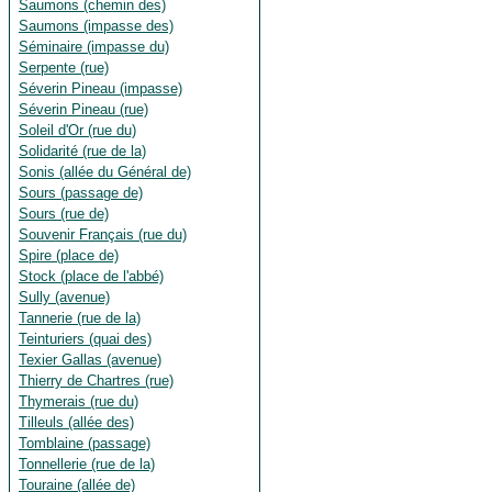
Saumons (chemin des)
Saumons (impasse des)
Séminaire (impasse du)
Serpente (rue)
Séverin Pineau (impasse)
Séverin Pineau (rue)
Soleil d'Or (rue du)
Solidarité (rue de la)
Sonis (allée du Général de)
Sours (passage de)
Sours (rue de)
Souvenir Français (rue du)
Spire (place de)
Stock (place de l'abbé)
Sully (avenue)
Tannerie (rue de la)
Teinturiers (quai des)
Texier Gallas (avenue)
Thierry de Chartres (rue)
Thymerais (rue du)
Tilleuls (allée des)
Tomblaine (passage)
Tonnellerie (rue de la)
Touraine (allée de)