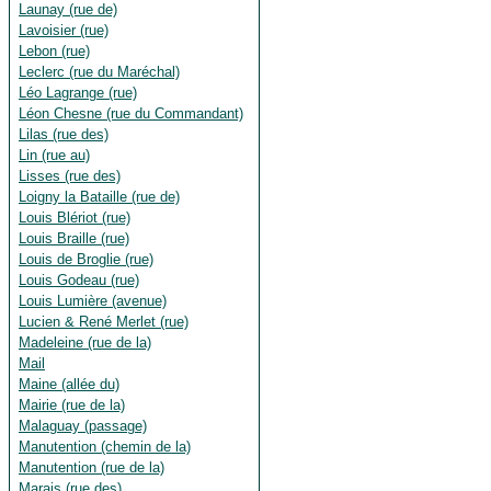
Launay (rue de)
Lavoisier (rue)
Lebon (rue)
Leclerc (rue du Maréchal)
Léo Lagrange (rue)
Léon Chesne (rue du Commandant)
Lilas (rue des)
Lin (rue au)
Lisses (rue des)
Loigny la Bataille (rue de)
Louis Blériot (rue)
Louis Braille (rue)
Louis de Broglie (rue)
Louis Godeau (rue)
Louis Lumière (avenue)
Lucien & René Merlet (rue)
Madeleine (rue de la)
Mail
Maine (allée du)
Mairie (rue de la)
Malaguay (passage)
Manutention (chemin de la)
Manutention (rue de la)
Marais (rue des)