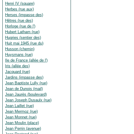
Henri IV (square)
Herbes (rue aux)
Herses (impasse des)
Hêtres (rue des)
Horloge (rue de l')
Hubert Latham (rue)
Hugries (sentier des)
Huit mai 1945 (rue du)
Husson (chemin)
Huysmans (rue)
Ile de France (allée de l')
Iris (allée des)
Jacquard (rue)
Jardins (impasse des)
Jean Baptiste Lully (rue)
Jean de Dunois (mail)
Jean Jaurès (boulevard)
Jean Joseph Dusaulx (rue)
Jean Laillet (rue)
Jean Mermoz (rue)
Jean Monnet (rue)
Jean Moulin (place)
Jean Perrin (avenue)