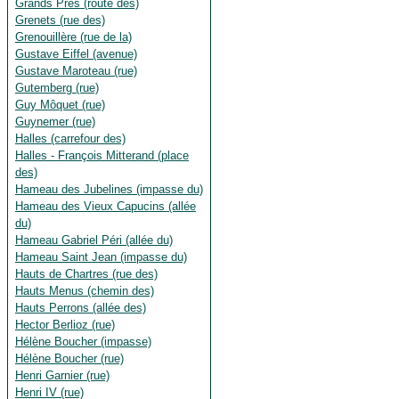
Grands Prés (route des)
Grenets (rue des)
Grenouillère (rue de la)
Gustave Eiffel (avenue)
Gustave Maroteau (rue)
Gutemberg (rue)
Guy Môquet (rue)
Guynemer (rue)
Halles (carrefour des)
Halles - François Mitterand (place
des)
Hameau des Jubelines (impasse du)
Hameau des Vieux Capucins (allée
du)
Hameau Gabriel Péri (allée du)
Hameau Saint Jean (impasse du)
Hauts de Chartres (rue des)
Hauts Menus (chemin des)
Hauts Perrons (allée des)
Hector Berlioz (rue)
Hélène Boucher (impasse)
Hélène Boucher (rue)
Henri Garnier (rue)
Henri IV (rue)