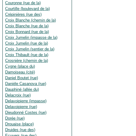
Couronne (rue de la)
Courtille (boulevard de la)
Crépinières (rue des)
Croix Blanche (chemin de la)
Croix Blanche (rue de la)
Croix Bonnard (rue de la)
Croix Jumelin (impasse de la)
Croix Jumelin (rue de la)
Croix Jumelin (sentier de la)
Croix Thibault (rue de la)
Crosnière (chemin de la)
Cygne (place du)
Damoiseau (cité)
Daniel Boutet (rue)
Danièle Casanova (rue)
Dauphiné (allée du)
Delacroix (rue)
Delavoipierre (impasse)
Delavoipierre (rue)
Dieudonné Costes (rue)
Dorée (rue)
Drouaise (place)
Druides (rue des)
Ecuyers (rue des)