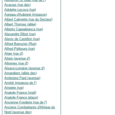
Acacias (rue des)
Adolphe Lecocq (rue)
Agrippa d'Aubigné (impasse)
Albert Calmette (rue du Docteur)
Albert Thomas (allée)
Alberto Cappabianca (rue)
Alexandre Ribot (rue)
Alexis de Castillon (rue)
Alfred Barruzier (Rue)
Alfred Piébourg (rue)
Alger (rue d')
Aligre (avenue d')
Allonnes (rue d')
Alsace-Lorraine (avenue d')
Amandiers (allée des)
Ambroise Paré (avenue)
Amitié (impasse de l')
Ampère (rue)
Anatole France (mail)
Anatole France (place)
Ancienne Fonderie (rue de l')
Anciens Combattants d'Afrique du
Nord (avenue des)