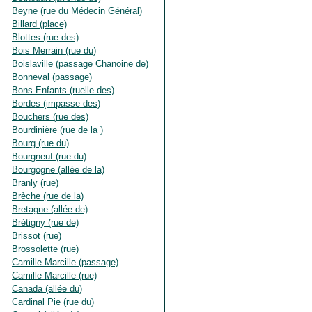
Beyne (rue du Médecin Général)
Billard (place)
Blottes (rue des)
Bois Merrain (rue du)
Boislaville (passage Chanoine de)
Bonneval (passage)
Bons Enfants (ruelle des)
Bordes (impasse des)
Bouchers (rue des)
Bourdinière (rue de la )
Bourg (rue du)
Bourgneuf (rue du)
Bourgogne (allée de la)
Branly (rue)
Brèche (rue de la)
Bretagne (allée de)
Brétigny (rue de)
Brissot (rue)
Brossolette (rue)
Camille Marcille (passage)
Camille Marcille (rue)
Canada (allée du)
Cardinal Pie (rue du)