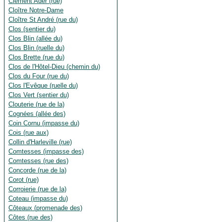
Clément Ader (rue)
Cloître Notre-Dame
Cloître St André (rue du)
Clos (sentier du)
Clos Blin (allée du)
Clos Blin (ruelle du)
Clos Brette (rue du)
Clos de l'Hôtel-Dieu (chemin du)
Clos du Four (rue du)
Clos l'Evêque (ruelle du)
Clos Vert (sentier du)
Clouterie (rue de la)
Cognées (allée des)
Coin Cornu (impasse du)
Cois (rue aux)
Collin d'Harleville (rue)
Comtesses (impasse des)
Comtesses (rue des)
Concorde (rue de la)
Corot (rue)
Corroierie (rue de la)
Coteau (impasse du)
Côteaux (promenade des)
Côtes (rue des)