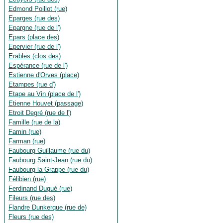
Edmond Poillot (rue)
Eparges (rue des)
Epargne (rue de l')
Epars (place des)
Epervier (rue de l')
Erables (clos des)
Espérance (rue de l')
Estienne d'Orves (place)
Etampes (rue d')
Etape au Vin (place de l')
Etienne Houvet (passage)
Etroit Degré (rue de l')
Famille (rue de la)
Famin (rue)
Farman (rue)
Faubourg Guillaume (rue du)
Faubourg Saint-Jean (rue du)
Faubourg-la-Grappe (rue du)
Félibien (rue)
Ferdinand Dugué (rue)
Fileurs (rue des)
Flandre Dunkerque (rue de)
Fleurs (rue des)