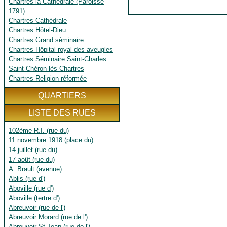
Chartres la Cathédrale (Paroisse
1791)
Chartres Cathédrale
Chartres Hôtel-Dieu
Chartres Grand séminaire
Chartres Hôpital royal des aveugles
Chartres Séminaire Saint-Charles
Saint-Chéron-lès-Chartres
Chartres Religion réformée
QUARTIERS
LISTE DES RUES
102ème R.I. (rue du)
11 novembre 1918 (place du)
14 juillet (rue du)
17 août (rue du)
A. Brault (avenue)
Ablis (rue d')
Aboville (rue d')
Aboville (tertre d')
Abreuvoir (rue de l')
Abreuvoir Morard (rue de l')
Abreuvoir St Jean (rue de l')