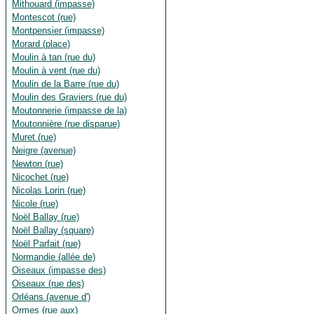
Mithouard (impasse)
Montescot (rue)
Montpensier (impasse)
Morard (place)
Moulin à tan (rue du)
Moulin à vent (rue du)
Moulin de la Barre (rue du)
Moulin des Graviers (rue du)
Moutonnerie (impasse de la)
Moutonnière (rue disparue)
Muret (rue)
Neigre (avenue)
Newton (rue)
Nicochet (rue)
Nicolas Lorin (rue)
Nicole (rue)
Noël Ballay (rue)
Noël Ballay (square)
Noël Parfait (rue)
Normandie (allée de)
Oiseaux (impasse des)
Oiseaux (rue des)
Orléans (avenue d')
Ormes (rue aux)