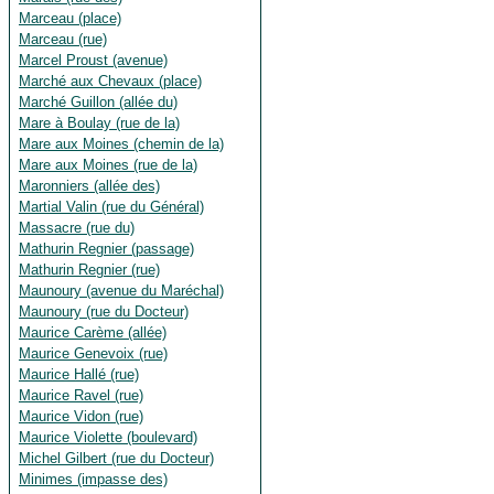
Marceau (place)
Marceau (rue)
Marcel Proust (avenue)
Marché aux Chevaux (place)
Marché Guillon (allée du)
Mare à Boulay (rue de la)
Mare aux Moines (chemin de la)
Mare aux Moines (rue de la)
Maronniers (allée des)
Martial Valin (rue du Général)
Massacre (rue du)
Mathurin Regnier (passage)
Mathurin Regnier (rue)
Maunoury (avenue du Maréchal)
Maunoury (rue du Docteur)
Maurice Carème (allée)
Maurice Genevoix (rue)
Maurice Hallé (rue)
Maurice Ravel (rue)
Maurice Vidon (rue)
Maurice Violette (boulevard)
Michel Gilbert (rue du Docteur)
Minimes (impasse des)