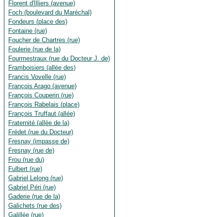
Florent d'Illiers (avenue)
Foch (boulevard du Maréchal)
Fondeurs (place des)
Fontaine (rue)
Foucher de Chartres (rue)
Foulerie (rue de la)
Fourmestraux (rue du Docteur J. de)
Framboisiers (allée des)
Francis Vovelle (rue)
François Arago (avenue)
François Couperin (rue)
François Rabelais (place)
François Truffaut (allée)
Fraternité (allée de la)
Frédet (rue du Docteur)
Fresnay (impasse de)
Fresnay (rue de)
Frou (rue du)
Fulbert (rue)
Gabriel Lelong (rue)
Gabriel Péri (rue)
Gaderie (rue de la)
Galichets (rue des)
Galillée (rue)