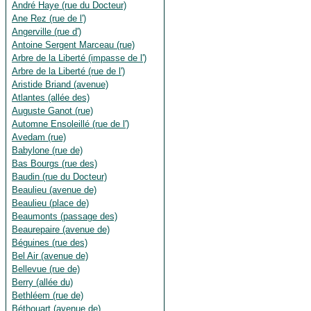
André Haye (rue du Docteur)
Ane Rez (rue de l')
Angerville (rue d')
Antoine Sergent Marceau (rue)
Arbre de la Liberté (impasse de l')
Arbre de la Liberté (rue de l')
Aristide Briand (avenue)
Atlantes (allée des)
Auguste Ganot (rue)
Automne Ensoleillé (rue de l')
Avedam (rue)
Babylone (rue de)
Bas Bourgs (rue des)
Baudin (rue du Docteur)
Beaulieu (avenue de)
Beaulieu (place de)
Beaumonts (passage des)
Beaurepaire (avenue de)
Béguines (rue des)
Bel Air (avenue de)
Bellevue (rue de)
Berry (allée du)
Bethléem (rue de)
Béthouart (avenue de)