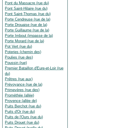
Pont du Massacre (rue du)
Pont Saint-Hilaire (rue du)
Pont Saint-Thomas (rue du)
Porte Cendreuse (rue de la)
Porte Drouaise (rue de la)
Porte Guillaume (rue de la)
Porte Imbout (impasse de la)
Porte Morard (rue de la)
Pot Vert (rue du)
Poteries (chemin des)
Poulies (rue des)
Poussin (rue)
Premier Bataillon d'Eure-et-Loir (rue
du)
Prêtres (rue aux)
Prévoyance (rue de la)
Primevères (rue des)
Prométhée (allée)
Provence (allée de)
Puits Berchot (rue du)
Puits d'Or (rue du)
Puits de l'Ours (rue du)
Puits Drouet (rue du)
Puits Drouet (ruelle du)