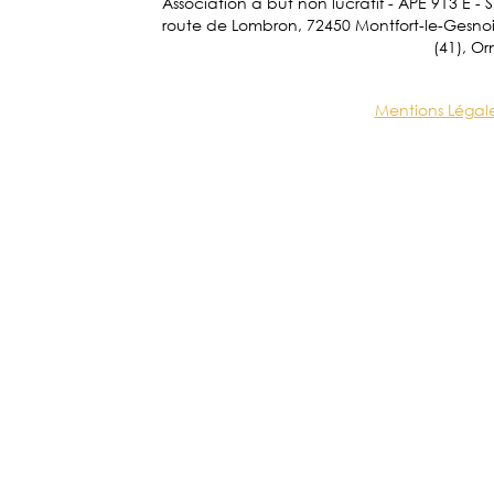
Association à but non lucratif - APE 913 E - 
route de Lombron, 72450 Montfort-le-Gesnois.
(41), Or
Mentions Légal