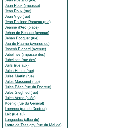
Jean Rostand (rue)
Jean Roux (impasse)
Jean Roux (rue)
Jean Vigo (rue)
Jean-Philippe Rameau (rue)
Jeanne d'Arc (place)
Jehan de Beauce (avenue)
Jehan Pocquet (rue)
Jeu de Paume (avenue du)
Joseph Pichard (avenue)
Jubelines (impasse des)
Jubelines (rue des)
Juifs (rue aux)
Jules Hetzel (rue)
Jules Martin (rue)
Jules Massenet (rue)
Jules Péan (rue du Docteur)
Jules Siegfried (rue)
Jules Verne (allée)
Koenig (rue du Général)
Laennec (rue du Docteur)
Lait (rue au)
Languedoc (allée du)
Lattre de Tassigny (rue du Mal de)