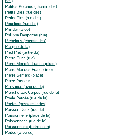
des)
Petites Poteries (chemin des)
Petits Blés (rue des)
Petits Clos (rue des)
Peupliers (rue des)
Philidor (allée)
Philippe Desportes (rue)
Pichelous (chemin des)
Pie (rue de la)
Pied Plat (tertre du)
Pierre Curie (rue)
Pierre Mendès-France (place)
Pierre Mendès-France (rue)
Pierre Sémard (place)
Place Pasteur
Plaisance (avenue de)
Planche aux Carpes (rue de la)
Poêle Percée (rue de la)
Poètes (passerelle des)
Poisson Doux (rue du)
Poissonnerie (place de la)
Poissonnerie (rue de la)
Poissonnerie (tertre de la)
Poitou (allée du)