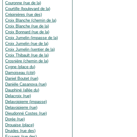
Couronne (rue de la)
Courtille (boulevard de la)
Crépinières (rue des)
Croix Blanche (chemin de la)
Croix Blanche (rue de la)
Croix Bonnard (rue de la)
Croix Jumelin (impasse de la)
Croix Jumelin (rue de la)
Croix Jumelin (sentier de la)
Croix Thibault (rue de la)
Crosnière (chemin de la)
Cygne (place du)
Damoiseau (cité)
Daniel Boutet (rue)
Danièle Casanova (rue)
Dauphiné (allée du)
Delacroix (rue)
Delavoipierre (impasse)
Delavoipierre (rue)
Dieudonné Costes (rue)
Dorée (rue)
Drouaise (place)
Druides (rue des)
Ecuyers (rue des)