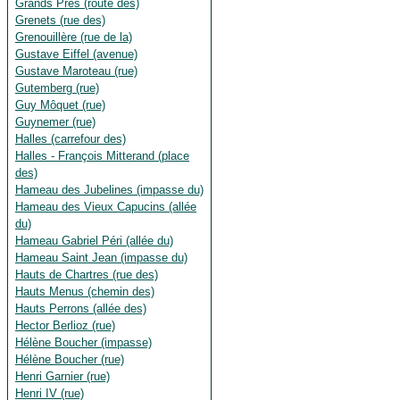
Grands Prés (route des)
Grenets (rue des)
Grenouillère (rue de la)
Gustave Eiffel (avenue)
Gustave Maroteau (rue)
Gutemberg (rue)
Guy Môquet (rue)
Guynemer (rue)
Halles (carrefour des)
Halles - François Mitterand (place
des)
Hameau des Jubelines (impasse du)
Hameau des Vieux Capucins (allée
du)
Hameau Gabriel Péri (allée du)
Hameau Saint Jean (impasse du)
Hauts de Chartres (rue des)
Hauts Menus (chemin des)
Hauts Perrons (allée des)
Hector Berlioz (rue)
Hélène Boucher (impasse)
Hélène Boucher (rue)
Henri Garnier (rue)
Henri IV (rue)