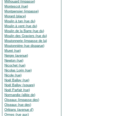
Mithouard (impasse)
Montescot (rue)
Montpensier (impasse)
Morard (place)
Moulin à tan (rue du)
Moulin à vent (rue du)
Moulin de la Barre (rue du)
Moulin des Graviers (rue du)
Moutonnerie (impasse de la)
Moutonnière (rue disparue)
Muret (rue)
Neigre (avenue)
Newton (rue)
Nicochet (rue)
Nicolas Lorin (rue)
Nicole (rue)
Noël Ballay (rue)
Noël Ballay (square)
Noël Parfait (rue)
Normandie (allée de)
Oiseaux (impasse des)
Oiseaux (rue des)
Orléans (avenue d')
Ormes (rue aux)