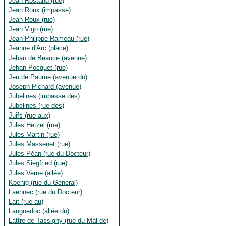
Jean Rostand (rue)
Jean Roux (impasse)
Jean Roux (rue)
Jean Vigo (rue)
Jean-Philippe Rameau (rue)
Jeanne d'Arc (place)
Jehan de Beauce (avenue)
Jehan Pocquet (rue)
Jeu de Paume (avenue du)
Joseph Pichard (avenue)
Jubelines (impasse des)
Jubelines (rue des)
Juifs (rue aux)
Jules Hetzel (rue)
Jules Martin (rue)
Jules Massenet (rue)
Jules Péan (rue du Docteur)
Jules Siegfried (rue)
Jules Verne (allée)
Koenig (rue du Général)
Laennec (rue du Docteur)
Lait (rue au)
Languedoc (allée du)
Lattre de Tassigny (rue du Mal de)