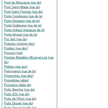
Pont du Massacre (rue du)
Pont Saint-Hilaire (rue du)
Pont Saint-Thomas (rue du)
Porte Cendreuse (rue de la)
Porte Drouaise (rue de la)
Porte Guillaume (rue de la)
Porte Imbout (impasse de la)
Porte Morard (rue de la)
Pot Vert (rue du)
Poteries (chemin des)
Poulies (rue des)
Poussin (rue)
Premier Bataillon d'Eure-et-Loir (rue
du)
Prêtres (rue aux)
Prévoyance (rue de la)
Primevères (rue des)
Prométhée (allée)
Provence (allée de)
Puits Berchot (rue du)
Puits d'Or (rue du)
Puits de l'Ours (rue du)
Puits Drouet (rue du)
Puits Drouet (ruelle du)