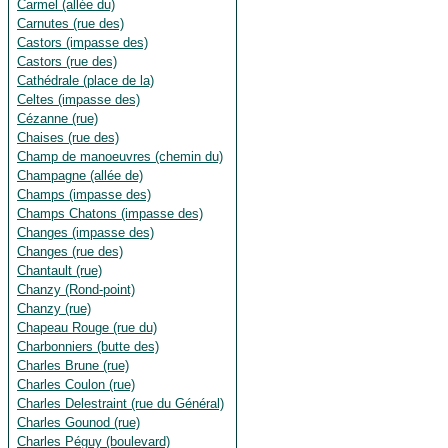
Carmel (allée du)
Carnutes (rue des)
Castors (impasse des)
Castors (rue des)
Cathédrale (place de la)
Celtes (impasse des)
Cézanne (rue)
Chaises (rue des)
Champ de manoeuvres (chemin du)
Champagne (allée de)
Champs (impasse des)
Champs Chatons (impasse des)
Changes (impasse des)
Changes (rue des)
Chantault (rue)
Chanzy (Rond-point)
Chanzy (rue)
Chapeau Rouge (rue du)
Charbonniers (butte des)
Charles Brune (rue)
Charles Coulon (rue)
Charles Delestraint (rue du Général)
Charles Gounod (rue)
Charles Péguy (boulevard)