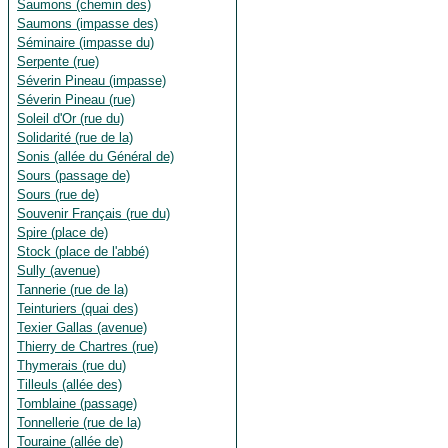
Saumons (chemin des)
Saumons (impasse des)
Séminaire (impasse du)
Serpente (rue)
Séverin Pineau (impasse)
Séverin Pineau (rue)
Soleil d'Or (rue du)
Solidarité (rue de la)
Sonis (allée du Général de)
Sours (passage de)
Sours (rue de)
Souvenir Français (rue du)
Spire (place de)
Stock (place de l'abbé)
Sully (avenue)
Tannerie (rue de la)
Teinturiers (quai des)
Texier Gallas (avenue)
Thierry de Chartres (rue)
Thymerais (rue du)
Tilleuls (allée des)
Tomblaine (passage)
Tonnellerie (rue de la)
Touraine (allée de)