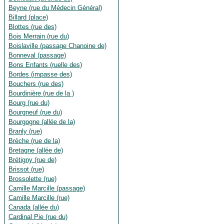
Beyne (rue du Médecin Général)
Billard (place)
Blottes (rue des)
Bois Merrain (rue du)
Boislaville (passage Chanoine de)
Bonneval (passage)
Bons Enfants (ruelle des)
Bordes (impasse des)
Bouchers (rue des)
Bourdinière (rue de la )
Bourg (rue du)
Bourgneuf (rue du)
Bourgogne (allée de la)
Branly (rue)
Brèche (rue de la)
Bretagne (allée de)
Brétigny (rue de)
Brissot (rue)
Brossolette (rue)
Camille Marcille (passage)
Camille Marcille (rue)
Canada (allée du)
Cardinal Pie (rue du)