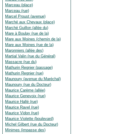
Marceau (place)
Marceau (rue)
Marcel Proust (avenue)
Marché aux Chevaux (place)
Marché Guillon (allée du)
Mare à Boulay (rue de la)
Mare aux Moines (chemin de la)
Mare aux Moines (rue de la)
Maronniers (allée des)
Martial Valin (rue du Général)
Massacre (rue du)
Mathurin Regnier (passage)
Mathurin Regnier (rue)
Maunoury (avenue du Maréchal)
Maunoury (rue du Docteur)
Maurice Carème (allée)
Maurice Genevoix (rue)
Maurice Hallé (rue)
Maurice Ravel (rue)
Maurice Vidon (rue)
Maurice Violette (boulevard)
Michel Gilbert (rue du Docteur)
Minimes (impasse des)