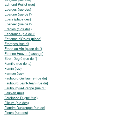
Edmond Poillot (rue)
Eparges (rue des)
Epargne (rue de l')
Epars (place des)
Epervier (rue de l')
Erables (clos des)
Espérance (rue de l')
Estienne d'Orves (place)
Etampes (rue d')
Etape au Vin (place de l')
Etienne Houvet (passage)
Etroit Degré (rue de l')
Famille (rue de la)
Famin (rue)
Farman (rue)
Faubourg Guillaume (rue du)
Faubourg Saint-Jean (rue du)
Faubourg-la-Grappe (rue du)
Félibien (rue)
Ferdinand Dugué (rue)
Fileurs (rue des)
Flandre Dunkerque (rue de)
Fleurs (rue des)