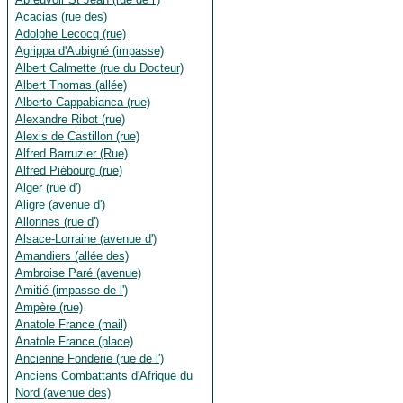
Acacias (rue des)
Adolphe Lecocq (rue)
Agrippa d'Aubigné (impasse)
Albert Calmette (rue du Docteur)
Albert Thomas (allée)
Alberto Cappabianca (rue)
Alexandre Ribot (rue)
Alexis de Castillon (rue)
Alfred Barruzier (Rue)
Alfred Piébourg (rue)
Alger (rue d')
Aligre (avenue d')
Allonnes (rue d')
Alsace-Lorraine (avenue d')
Amandiers (allée des)
Ambroise Paré (avenue)
Amitié (impasse de l')
Ampère (rue)
Anatole France (mail)
Anatole France (place)
Ancienne Fonderie (rue de l')
Anciens Combattants d'Afrique du
Nord (avenue des)