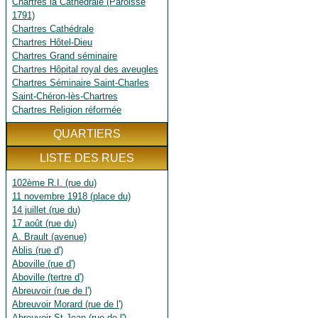
Chartres la Cathédrale (Paroisse
1791)
Chartres Cathédrale
Chartres Hôtel-Dieu
Chartres Grand séminaire
Chartres Hôpital royal des aveugles
Chartres Séminaire Saint-Charles
Saint-Chéron-lès-Chartres
Chartres Religion réformée
QUARTIERS
LISTE DES RUES
102ème R.I. (rue du)
11 novembre 1918 (place du)
14 juillet (rue du)
17 août (rue du)
A. Brault (avenue)
Ablis (rue d')
Aboville (rue d')
Aboville (tertre d')
Abreuvoir (rue de l')
Abreuvoir Morard (rue de l')
Abreuvoir St Jean (rue de l')