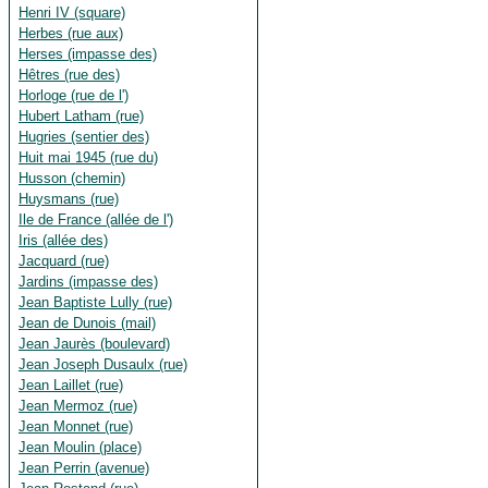
Henri IV (square)
Herbes (rue aux)
Herses (impasse des)
Hêtres (rue des)
Horloge (rue de l')
Hubert Latham (rue)
Hugries (sentier des)
Huit mai 1945 (rue du)
Husson (chemin)
Huysmans (rue)
Ile de France (allée de l')
Iris (allée des)
Jacquard (rue)
Jardins (impasse des)
Jean Baptiste Lully (rue)
Jean de Dunois (mail)
Jean Jaurès (boulevard)
Jean Joseph Dusaulx (rue)
Jean Laillet (rue)
Jean Mermoz (rue)
Jean Monnet (rue)
Jean Moulin (place)
Jean Perrin (avenue)