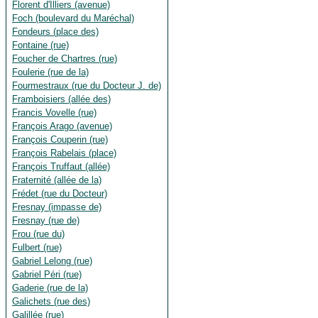
Florent d'Illiers (avenue)
Foch (boulevard du Maréchal)
Fondeurs (place des)
Fontaine (rue)
Foucher de Chartres (rue)
Foulerie (rue de la)
Fourmestraux (rue du Docteur J. de)
Framboisiers (allée des)
Francis Vovelle (rue)
François Arago (avenue)
François Couperin (rue)
François Rabelais (place)
François Truffaut (allée)
Fraternité (allée de la)
Frédet (rue du Docteur)
Fresnay (impasse de)
Fresnay (rue de)
Frou (rue du)
Fulbert (rue)
Gabriel Lelong (rue)
Gabriel Péri (rue)
Gaderie (rue de la)
Galichets (rue des)
Galillée (rue)