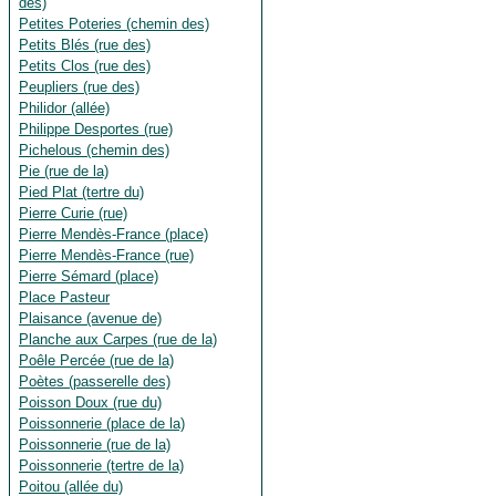
des)
Petites Poteries (chemin des)
Petits Blés (rue des)
Petits Clos (rue des)
Peupliers (rue des)
Philidor (allée)
Philippe Desportes (rue)
Pichelous (chemin des)
Pie (rue de la)
Pied Plat (tertre du)
Pierre Curie (rue)
Pierre Mendès-France (place)
Pierre Mendès-France (rue)
Pierre Sémard (place)
Place Pasteur
Plaisance (avenue de)
Planche aux Carpes (rue de la)
Poêle Percée (rue de la)
Poètes (passerelle des)
Poisson Doux (rue du)
Poissonnerie (place de la)
Poissonnerie (rue de la)
Poissonnerie (tertre de la)
Poitou (allée du)