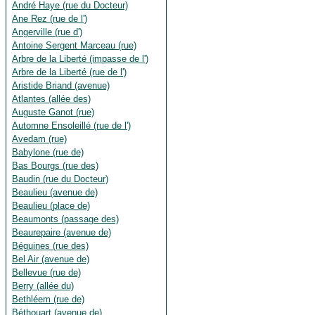
André Haye (rue du Docteur)
Ane Rez (rue de l')
Angerville (rue d')
Antoine Sergent Marceau (rue)
Arbre de la Liberté (impasse de l')
Arbre de la Liberté (rue de l')
Aristide Briand (avenue)
Atlantes (allée des)
Auguste Ganot (rue)
Automne Ensoleillé (rue de l')
Avedam (rue)
Babylone (rue de)
Bas Bourgs (rue des)
Baudin (rue du Docteur)
Beaulieu (avenue de)
Beaulieu (place de)
Beaumonts (passage des)
Beaurepaire (avenue de)
Béguines (rue des)
Bel Air (avenue de)
Bellevue (rue de)
Berry (allée du)
Bethléem (rue de)
Béthouart (avenue de)