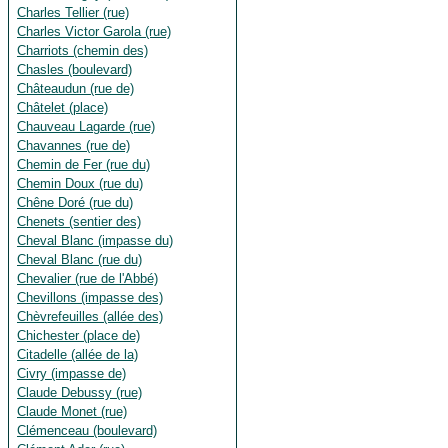
Charles Tellier (rue)
Charles Victor Garola (rue)
Charriots (chemin des)
Chasles (boulevard)
Châteaudun (rue de)
Châtelet (place)
Chauveau Lagarde (rue)
Chavannes (rue de)
Chemin de Fer (rue du)
Chemin Doux (rue du)
Chêne Doré (rue du)
Chenets (sentier des)
Cheval Blanc (impasse du)
Cheval Blanc (rue du)
Chevalier (rue de l'Abbé)
Chevillons (impasse des)
Chèvrefeuilles (allée des)
Chichester (place de)
Citadelle (allée de la)
Civry (impasse de)
Claude Debussy (rue)
Claude Monet (rue)
Clémenceau (boulevard)