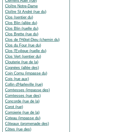
Clément Ader (rue)
Cloître Notre-Dame
Cloître St André (rue du)
Clos (sentier du)
Clos Blin (allée du)
Clos Blin (ruelle du)
Clos Brette (rue du)
Clos de l'Hôtel-Dieu (chemin du)
Clos du Four (rue du)
Clos l'Evêque (ruelle du)
Clos Vert (sentier du)
Clouterie (rue de la)
Cognées (allée des)
Coin Cornu (impasse du)
Cois (rue aux)
Collin d'Harleville (rue)
Comtesses (impasse des)
Comtesses (rue des)
Concorde (rue de la)
Corot (rue)
Corroierie (rue de la)
Coteau (impasse du)
Côteaux (promenade des)
Côtes (rue des)