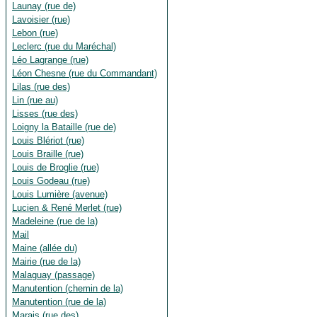
Launay (rue de)
Lavoisier (rue)
Lebon (rue)
Leclerc (rue du Maréchal)
Léo Lagrange (rue)
Léon Chesne (rue du Commandant)
Lilas (rue des)
Lin (rue au)
Lisses (rue des)
Loigny la Bataille (rue de)
Louis Blériot (rue)
Louis Braille (rue)
Louis de Broglie (rue)
Louis Godeau (rue)
Louis Lumière (avenue)
Lucien & René Merlet (rue)
Madeleine (rue de la)
Mail
Maine (allée du)
Mairie (rue de la)
Malaguay (passage)
Manutention (chemin de la)
Manutention (rue de la)
Marais (rue des)