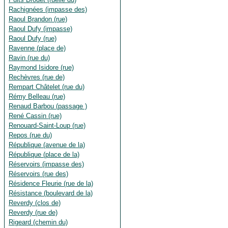
Rachignées (impasse des)
Raoul Brandon (rue)
Raoul Dufy (impasse)
Raoul Dufy (rue)
Ravenne (place de)
Ravin (rue du)
Raymond Isidore (rue)
Rechèvres (rue de)
Rempart Châtelet (rue du)
Rémy Belleau (rue)
Renaud Barbou (passage )
René Cassin (rue)
Renouard-Saint-Loup (rue)
Repos (rue du)
République (avenue de la)
République (place de la)
Réservoirs (impasse des)
Réservoirs (rue des)
Résidence Fleurie (rue de la)
Résistance (boulevard de la)
Reverdy (clos de)
Reverdy (rue de)
Rigeard (chemin du)