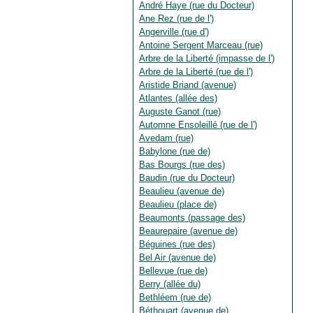
André Haye (rue du Docteur)
Ane Rez (rue de l')
Angerville (rue d')
Antoine Sergent Marceau (rue)
Arbre de la Liberté (impasse de l')
Arbre de la Liberté (rue de l')
Aristide Briand (avenue)
Atlantes (allée des)
Auguste Ganot (rue)
Automne Ensoleillé (rue de l')
Avedam (rue)
Babylone (rue de)
Bas Bourgs (rue des)
Baudin (rue du Docteur)
Beaulieu (avenue de)
Beaulieu (place de)
Beaumonts (passage des)
Beaurepaire (avenue de)
Béguines (rue des)
Bel Air (avenue de)
Bellevue (rue de)
Berry (allée du)
Bethléem (rue de)
Béthouart (avenue de)