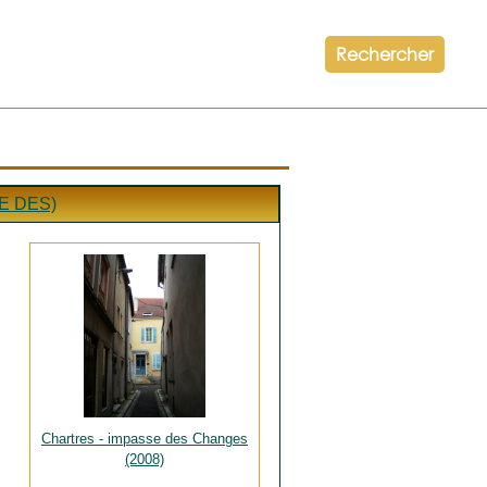
Rechercher
E DES)
Chartres - impasse des Changes
(2008)