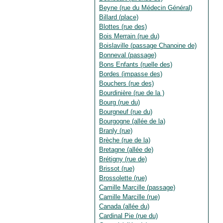
Beyne (rue du Médecin Général)
Billard (place)
Blottes (rue des)
Bois Merrain (rue du)
Boislaville (passage Chanoine de)
Bonneval (passage)
Bons Enfants (ruelle des)
Bordes (impasse des)
Bouchers (rue des)
Bourdinière (rue de la )
Bourg (rue du)
Bourgneuf (rue du)
Bourgogne (allée de la)
Branly (rue)
Brèche (rue de la)
Bretagne (allée de)
Brétigny (rue de)
Brissot (rue)
Brossolette (rue)
Camille Marcille (passage)
Camille Marcille (rue)
Canada (allée du)
Cardinal Pie (rue du)