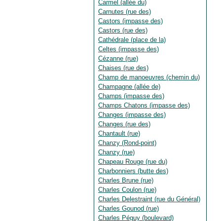
Carmel (allée du)
Carnutes (rue des)
Castors (impasse des)
Castors (rue des)
Cathédrale (place de la)
Celtes (impasse des)
Cézanne (rue)
Chaises (rue des)
Champ de manoeuvres (chemin du)
Champagne (allée de)
Champs (impasse des)
Champs Chatons (impasse des)
Changes (impasse des)
Changes (rue des)
Chantault (rue)
Chanzy (Rond-point)
Chanzy (rue)
Chapeau Rouge (rue du)
Charbonniers (butte des)
Charles Brune (rue)
Charles Coulon (rue)
Charles Delestraint (rue du Général)
Charles Gounod (rue)
Charles Péguy (boulevard)