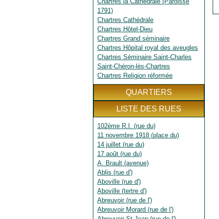
Chartres la Cathédrale (Paroisse
1791)
Chartres Cathédrale
Chartres Hôtel-Dieu
Chartres Grand séminaire
Chartres Hôpital royal des aveugles
Chartres Séminaire Saint-Charles
Saint-Chéron-lès-Chartres
Chartres Religion réformée
QUARTIERS
LISTE DES RUES
102ème R.I. (rue du)
11 novembre 1918 (place du)
14 juillet (rue du)
17 août (rue du)
A. Brault (avenue)
Ablis (rue d')
Aboville (rue d')
Aboville (tertre d')
Abreuvoir (rue de l')
Abreuvoir Morard (rue de l')
Abreuvoir St Jean (rue de l')