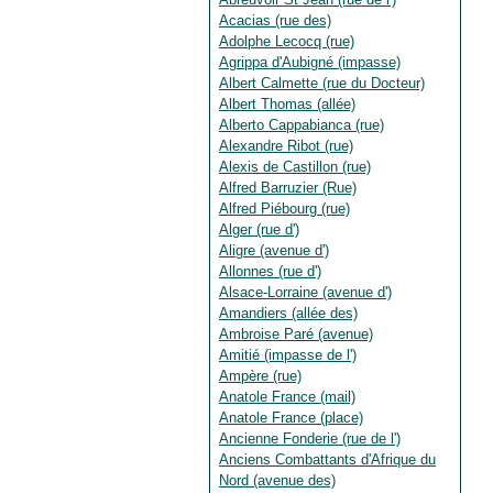
Acacias (rue des)
Adolphe Lecocq (rue)
Agrippa d'Aubigné (impasse)
Albert Calmette (rue du Docteur)
Albert Thomas (allée)
Alberto Cappabianca (rue)
Alexandre Ribot (rue)
Alexis de Castillon (rue)
Alfred Barruzier (Rue)
Alfred Piébourg (rue)
Alger (rue d')
Aligre (avenue d')
Allonnes (rue d')
Alsace-Lorraine (avenue d')
Amandiers (allée des)
Ambroise Paré (avenue)
Amitié (impasse de l')
Ampère (rue)
Anatole France (mail)
Anatole France (place)
Ancienne Fonderie (rue de l')
Anciens Combattants d'Afrique du
Nord (avenue des)