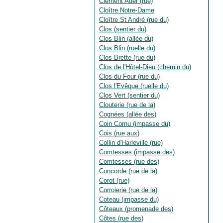
Clément Ader (rue)
Cloître Notre-Dame
Cloître St André (rue du)
Clos (sentier du)
Clos Blin (allée du)
Clos Blin (ruelle du)
Clos Brette (rue du)
Clos de l'Hôtel-Dieu (chemin du)
Clos du Four (rue du)
Clos l'Evêque (ruelle du)
Clos Vert (sentier du)
Clouterie (rue de la)
Cognées (allée des)
Coin Cornu (impasse du)
Cois (rue aux)
Collin d'Harleville (rue)
Comtesses (impasse des)
Comtesses (rue des)
Concorde (rue de la)
Corot (rue)
Corroierie (rue de la)
Coteau (impasse du)
Côteaux (promenade des)
Côtes (rue des)