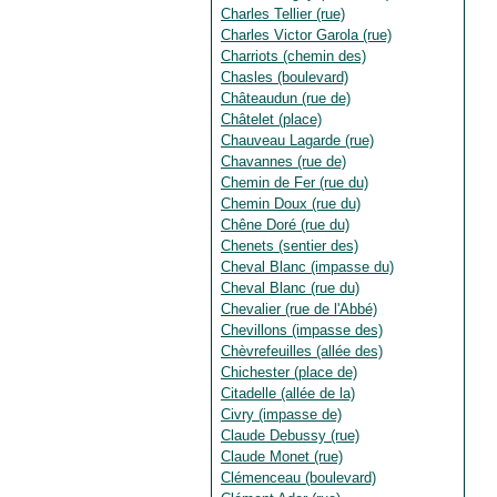
Charles Tellier (rue)
Charles Victor Garola (rue)
Charriots (chemin des)
Chasles (boulevard)
Châteaudun (rue de)
Châtelet (place)
Chauveau Lagarde (rue)
Chavannes (rue de)
Chemin de Fer (rue du)
Chemin Doux (rue du)
Chêne Doré (rue du)
Chenets (sentier des)
Cheval Blanc (impasse du)
Cheval Blanc (rue du)
Chevalier (rue de l'Abbé)
Chevillons (impasse des)
Chèvrefeuilles (allée des)
Chichester (place de)
Citadelle (allée de la)
Civry (impasse de)
Claude Debussy (rue)
Claude Monet (rue)
Clémenceau (boulevard)