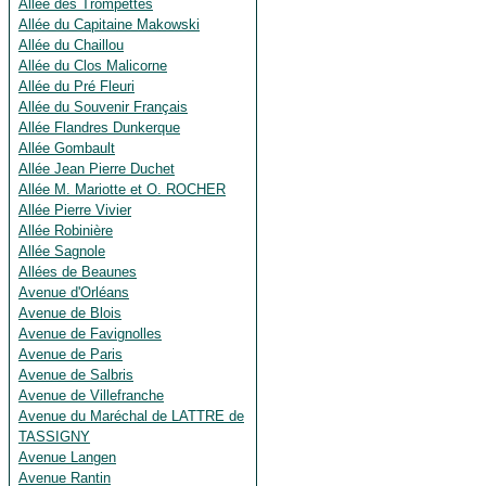
Allée des Trompettes
Allée du Capitaine Makowski
Allée du Chaillou
Allée du Clos Malicorne
Allée du Pré Fleuri
Allée du Souvenir Français
Allée Flandres Dunkerque
Allée Gombault
Allée Jean Pierre Duchet
Allée M. Mariotte et O. ROCHER
Allée Pierre Vivier
Allée Robinière
Allée Sagnole
Allées de Beaunes
Avenue d'Orléans
Avenue de Blois
Avenue de Favignolles
Avenue de Paris
Avenue de Salbris
Avenue de Villefranche
Avenue du Maréchal de LATTRE de
TASSIGNY
Avenue Langen
Avenue Rantin