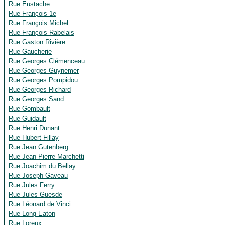
Rue Eustache
Rue François 1e
Rue François Michel
Rue François Rabelais
Rue Gaston Rivière
Rue Gaucherie
Rue Georges Clémenceau
Rue Georges Guynemer
Rue Georges Pompidou
Rue Georges Richard
Rue Georges Sand
Rue Gombault
Rue Guidault
Rue Henri Dunant
Rue Hubert Fillay
Rue Jean Gutenberg
Rue Jean Pierre Marchetti
Rue Joachim du Bellay
Rue Joseph Gaveau
Rue Jules Ferry
Rue Jules Guesde
Rue Léonard de Vinci
Rue Long Eaton
Rue Loreux