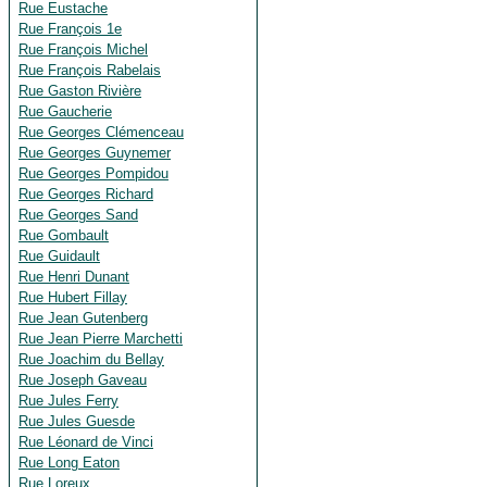
Rue Eustache
Rue François 1e
Rue François Michel
Rue François Rabelais
Rue Gaston Rivière
Rue Gaucherie
Rue Georges Clémenceau
Rue Georges Guynemer
Rue Georges Pompidou
Rue Georges Richard
Rue Georges Sand
Rue Gombault
Rue Guidault
Rue Henri Dunant
Rue Hubert Fillay
Rue Jean Gutenberg
Rue Jean Pierre Marchetti
Rue Joachim du Bellay
Rue Joseph Gaveau
Rue Jules Ferry
Rue Jules Guesde
Rue Léonard de Vinci
Rue Long Eaton
Rue Loreux