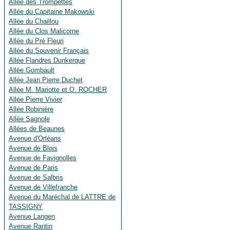
Allée des Trompettes
Allée du Capitaine Makowski
Allée du Chaillou
Allée du Clos Malicorne
Allée du Pré Fleuri
Allée du Souvenir Français
Allée Flandres Dunkerque
Allée Gombault
Allée Jean Pierre Duchet
Allée M. Mariotte et O. ROCHER
Allée Pierre Vivier
Allée Robinière
Allée Sagnole
Allées de Beaunes
Avenue d'Orléans
Avenue de Blois
Avenue de Favignolles
Avenue de Paris
Avenue de Salbris
Avenue de Villefranche
Avenue du Maréchal de LATTRE de
TASSIGNY
Avenue Langen
Avenue Rantin