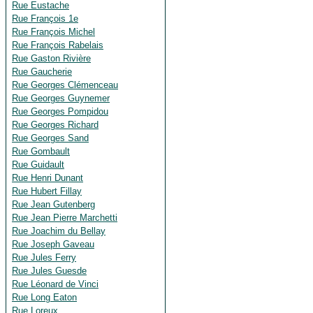
Rue Eustache
Rue François 1e
Rue François Michel
Rue François Rabelais
Rue Gaston Rivière
Rue Gaucherie
Rue Georges Clémenceau
Rue Georges Guynemer
Rue Georges Pompidou
Rue Georges Richard
Rue Georges Sand
Rue Gombault
Rue Guidault
Rue Henri Dunant
Rue Hubert Fillay
Rue Jean Gutenberg
Rue Jean Pierre Marchetti
Rue Joachim du Bellay
Rue Joseph Gaveau
Rue Jules Ferry
Rue Jules Guesde
Rue Léonard de Vinci
Rue Long Eaton
Rue Loreux