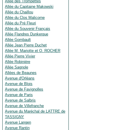
Allée des Trompettes
Allée du Capitaine Makowski
Allée du Chaillou
Allée du Clos Malicorne
Allée du Pré Fleuri
Allée du Souvenir Français
Allée Flandres Dunkerque
Allée Gombault
Allée Jean Pierre Duchet
Allée M. Mariotte et O. ROCHER
Allée Pierre Vivier
Allée Robinière
Allée Sagnole
Allées de Beaunes
Avenue d'Orléans
Avenue de Blois
Avenue de Favignolles
Avenue de Paris
Avenue de Salbris
Avenue de Villefranche
Avenue du Maréchal de LATTRE de
TASSIGNY
Avenue Langen
Avenue Rantin