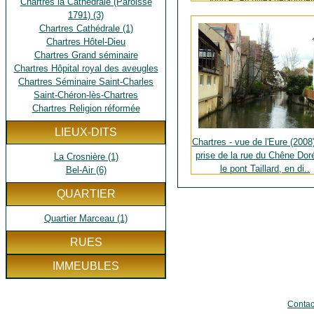
Source : Archives personnel
Chartres la Cathédrale (Paroisse
1791) (3)
Chartres Cathédrale (1)
Chartres Hôtel-Dieu
Chartres Grand séminaire
Chartres Hôpital royal des aveugles
Chartres Séminaire Saint-Charles
Saint-Chéron-lès-Chartres
Chartres Religion réformée
LIEUX-DITS
Chartres - vue de l'Eure (2008
prise de la rue du Chêne Doré
La Crosnière (1)
le pont Taillard, en di..
Bel-Air (6)
Source : Archives personnel
QUARTIER
Quartier Marceau (1)
RUES
IMMEUBLES
Contac