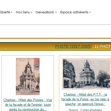
liberté
Nos liens
GeneaBank
Espace adhérents
POSTE (1927-2005)
: 11 PHO
Chartres - Hôtel des P.T.T. - la
façade de la Poste, au 1er plan à
Chartres - Hôtel des Postes - Vue
gauche, on aperçoit l'ensei..
de la façade et de l'entrée, juste
après la construction du ..
Source : Cartes Postales