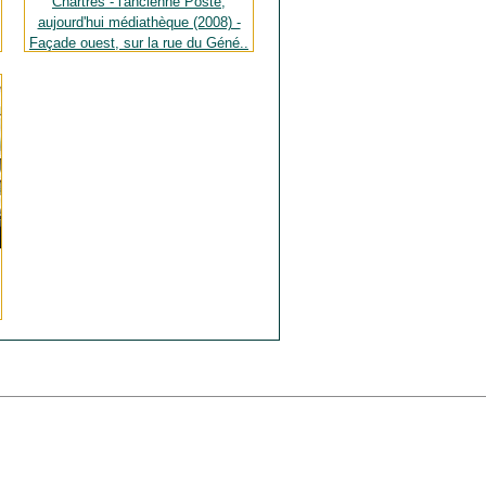
Chartres - l'ancienne Poste,
aujourd'hui médiathèque (2008) -
Façade ouest, sur la rue du Géné..
Source : Archives personnelles