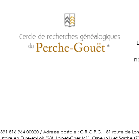
n
ET 391 816 964 00020 / Adresse postale : C.R.G.P.G. , 81 route de 
istoire en Eure-et-Loir (28), Loir-et-Cher (41), Orne (61) et Sarthe (7