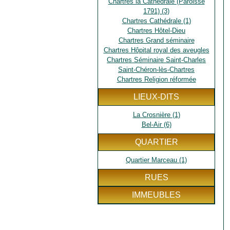
Chartres la Cathédrale (Paroisse
1791) (3)
Chartres Cathédrale (1)
Chartres Hôtel-Dieu
Chartres Grand séminaire
Chartres Hôpital royal des aveugles
Chartres Séminaire Saint-Charles
Saint-Chéron-lès-Chartres
Chartres Religion réformée
LIEUX-DITS
La Crosnière (1)
Bel-Air (6)
QUARTIER
Quartier Marceau (1)
RUES
IMMEUBLES