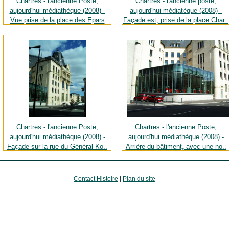
Chartres - l'ancienne Poste,
Chartres - l'ancienne poste,
aujourd'hui médiathèque (2008) -
aujourd'hui médiatèque (2008) -
Vue prise de la place des Epars
Façade est, prise de la place Char..
Source : Archives personnelles
Source : Archives personnelles
Chartres - l'ancienne Poste,
Chartres - l'ancienne Poste,
aujourd'hui médiathèque (2008) -
aujourd'hui médiathèque (2008) -
Façade sur la rue du Général Ko..
Arrière du bâtiment, avec une no..
Source : Archives personnelles
Source : Archives personnelles
Contact Histoire
|
Plan du site