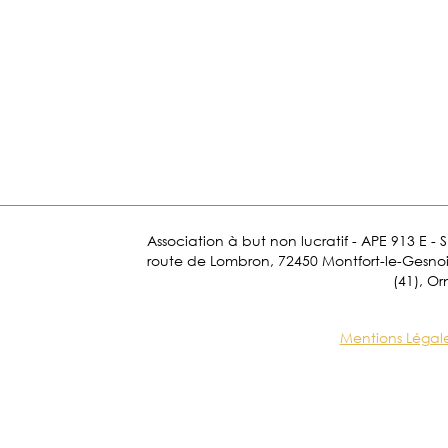
Association à but non lucratif - APE 913 E - 
route de Lombron, 72450 Montfort-le-Gesnois.
(41), Or
Mentions Légal