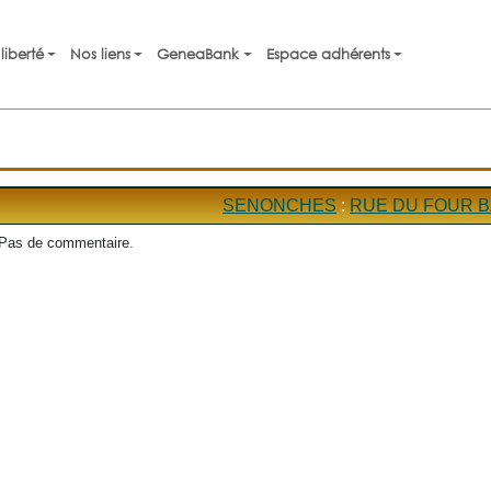
liberté
Nos liens
GeneaBank
Espace adhérents
SENONCHES
:
RUE DU FOUR 
Pas de commentaire.