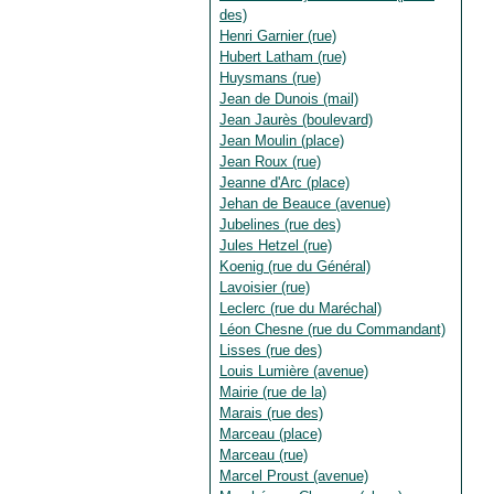
des)
Henri Garnier (rue)
Hubert Latham (rue)
Huysmans (rue)
Jean de Dunois (mail)
Jean Jaurès (boulevard)
Jean Moulin (place)
Jean Roux (rue)
Jeanne d'Arc (place)
Jehan de Beauce (avenue)
Jubelines (rue des)
Jules Hetzel (rue)
Koenig (rue du Général)
Lavoisier (rue)
Leclerc (rue du Maréchal)
Léon Chesne (rue du Commandant)
Lisses (rue des)
Louis Lumière (avenue)
Mairie (rue de la)
Marais (rue des)
Marceau (place)
Marceau (rue)
Marcel Proust (avenue)