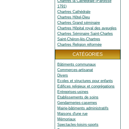
Chartres la Cathédrale (Paroisse
1791)
Chartres Cathédrale
Chartres Hôtel-Dieu
Chartres Grand séminaire
Chartres Hôpital royal des aveugles
Chartres Séminaire Saint-Charles
Saint-Chéron-lès-Chartres
Chartres Religion réformée
CATÉGORIES
Bâtiments communaux
Commerces-artisanat
Divers
Ecoles et structures pour enfants
Edifices religieux et congrégations
Entreprises-usines
Etablissements de soins
Gendarmeries-casernes
Mairie-bâtiments administratifs
Maisons d'une rue
Mémoriaux
Spectacles-loisirs-sports