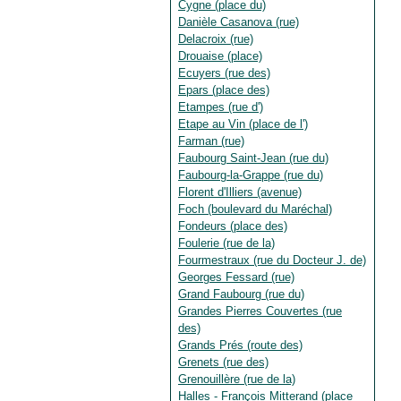
Cygne (place du)
Danièle Casanova (rue)
Delacroix (rue)
Drouaise (place)
Ecuyers (rue des)
Epars (place des)
Etampes (rue d')
Etape au Vin (place de l')
Farman (rue)
Faubourg Saint-Jean (rue du)
Faubourg-la-Grappe (rue du)
Florent d'Illiers (avenue)
Foch (boulevard du Maréchal)
Fondeurs (place des)
Foulerie (rue de la)
Fourmestraux (rue du Docteur J. de)
Georges Fessard (rue)
Grand Faubourg (rue du)
Grandes Pierres Couvertes (rue
des)
Grands Prés (route des)
Grenets (rue des)
Grenouillère (rue de la)
Halles - François Mitterand (place