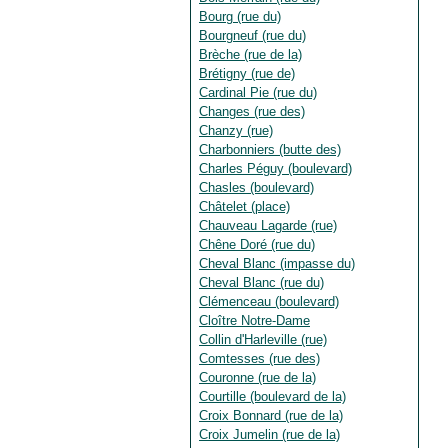
Bourg (rue du)
Bourgneuf (rue du)
Brèche (rue de la)
Brétigny (rue de)
Cardinal Pie (rue du)
Changes (rue des)
Chanzy (rue)
Charbonniers (butte des)
Charles Péguy (boulevard)
Chasles (boulevard)
Châtelet (place)
Chauveau Lagarde (rue)
Chêne Doré (rue du)
Cheval Blanc (impasse du)
Cheval Blanc (rue du)
Clémenceau (boulevard)
Cloître Notre-Dame
Collin d'Harleville (rue)
Comtesses (rue des)
Couronne (rue de la)
Courtille (boulevard de la)
Croix Bonnard (rue de la)
Croix Jumelin (rue de la)