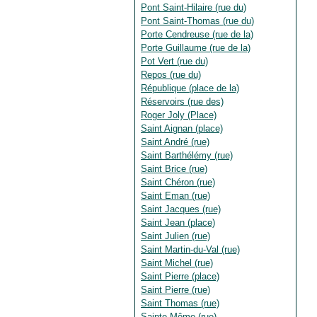
Pont Saint-Hilaire (rue du)
Pont Saint-Thomas (rue du)
Porte Cendreuse (rue de la)
Porte Guillaume (rue de la)
Pot Vert (rue du)
Repos (rue du)
République (place de la)
Réservoirs (rue des)
Roger Joly (Place)
Saint Aignan (place)
Saint André (rue)
Saint Barthélémy (rue)
Saint Brice (rue)
Saint Chéron (rue)
Saint Eman (rue)
Saint Jacques (rue)
Saint Jean (place)
Saint Julien (rue)
Saint Martin-du-Val (rue)
Saint Michel (rue)
Saint Pierre (place)
Saint Pierre (rue)
Saint Thomas (rue)
Sainte Même (rue)