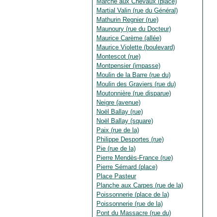
Marché aux Chevaux (place)
Martial Valin (rue du Général)
Mathurin Regnier (rue)
Maunoury (rue du Docteur)
Maurice Carème (allée)
Maurice Violette (boulevard)
Montescot (rue)
Montpensier (impasse)
Moulin de la Barre (rue du)
Moulin des Graviers (rue du)
Moutonnière (rue disparue)
Neigre (avenue)
Noël Ballay (rue)
Noël Ballay (square)
Paix (rue de la)
Philippe Desportes (rue)
Pie (rue de la)
Pierre Mendès-France (rue)
Pierre Sémard (place)
Place Pasteur
Planche aux Carpes (rue de la)
Poissonnerie (place de la)
Poissonnerie (rue de la)
Pont du Massacre (rue du)