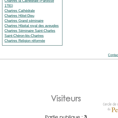
Chartres la Cathédrale (Paroisse
1791)
Chartres Cathédrale
Chartres Hôtel-Dieu
Chartres Grand séminaire
Chartres Hôpital royal des aveugles
Chartres Séminaire Saint-Charles
Saint-Chéron-lès-Chartres
Chartres Religion réformée
Contac
Visiteurs
Partie publique :
3