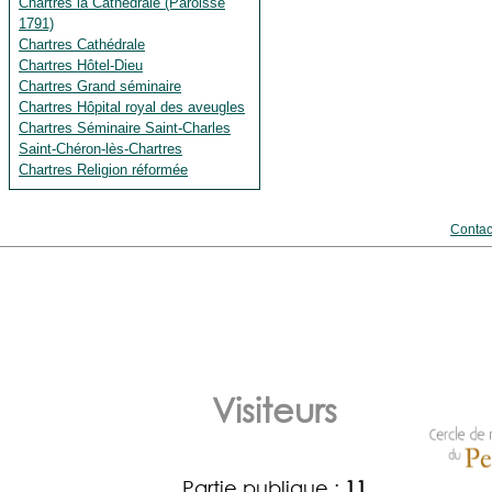
Chartres la Cathédrale (Paroisse
1791)
Chartres Cathédrale
Chartres Hôtel-Dieu
Chartres Grand séminaire
Chartres Hôpital royal des aveugles
Chartres Séminaire Saint-Charles
Saint-Chéron-lès-Chartres
Chartres Religion réformée
Contac
Visiteurs
Partie publique :
11