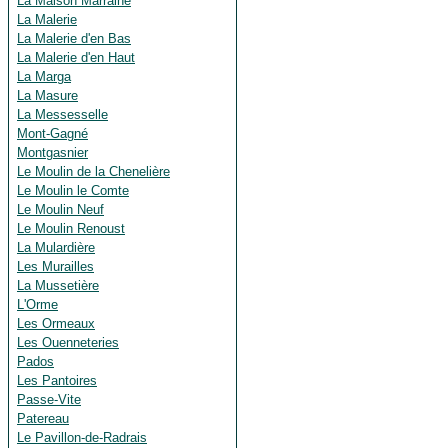
La Maison Marraine
La Malerie
La Malerie d'en Bas
La Malerie d'en Haut
La Marga
La Masure
La Messesselle
Mont-Gagné
Montgasnier
Le Moulin de la Chenelière
Le Moulin le Comte
Le Moulin Neuf
Le Moulin Renoust
La Mulardière
Les Murailles
La Mussetière
L'Orme
Les Ormeaux
Les Ouenneteries
Pados
Les Pantoires
Passe-Vite
Patereau
Le Pavillon-de-Radrais