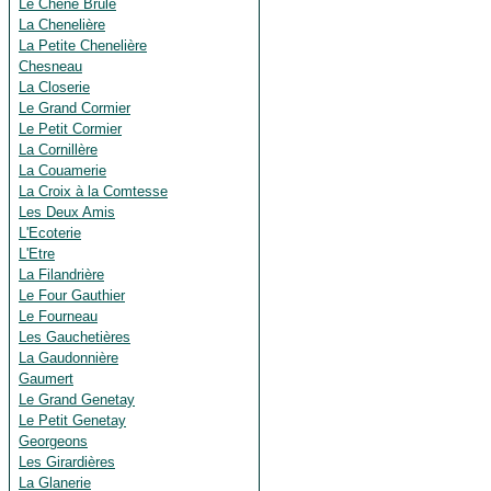
Le Chêne Brûlé
La Chenelière
La Petite Chenelière
Chesneau
La Closerie
Le Grand Cormier
Le Petit Cormier
La Cornillère
La Couamerie
La Croix à la Comtesse
Les Deux Amis
L'Ecoterie
L'Etre
La Filandrière
Le Four Gauthier
Le Fourneau
Les Gauchetières
La Gaudonnière
Gaumert
Le Grand Genetay
Le Petit Genetay
Georgeons
Les Girardières
La Glanerie