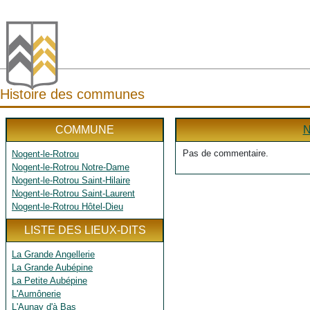
Histoire des communes
COMMUNE
N
Pas de commentaire.
Nogent-le-Rotrou
Nogent-le-Rotrou Notre-Dame
Nogent-le-Rotrou Saint-Hilaire
Nogent-le-Rotrou Saint-Laurent
Nogent-le-Rotrou Hôtel-Dieu
LISTE DES LIEUX-DITS
La Grande Angellerie
La Grande Aubépine
La Petite Aubépine
L'Aumônerie
L'Aunay d'à Bas