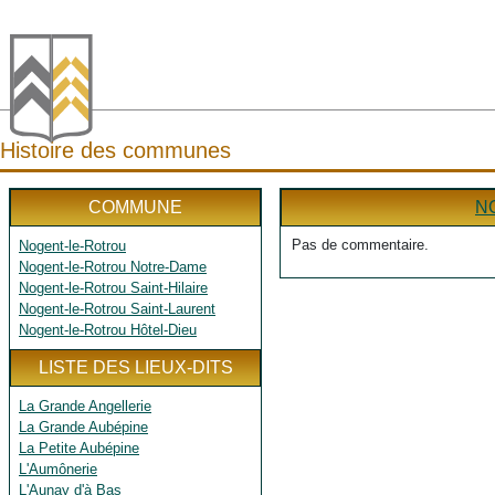
Histoire des communes
COMMUNE
N
Pas de commentaire.
Nogent-le-Rotrou
Nogent-le-Rotrou Notre-Dame
Nogent-le-Rotrou Saint-Hilaire
Nogent-le-Rotrou Saint-Laurent
Nogent-le-Rotrou Hôtel-Dieu
LISTE DES LIEUX-DITS
La Grande Angellerie
La Grande Aubépine
La Petite Aubépine
L'Aumônerie
L'Aunay d'à Bas