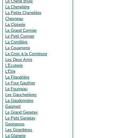
Le Chêne Brûlé
La Chenelière
La Petite Chenelière
Chesneau
La Closerie
Le Grand Cormier
Le Petit Cormier
La Cornillère
La Couamerie
La Croix à la Comtesse
Les Deux Amis
L'Ecoterie
L'Etre
La Filandrière
Le Four Gauthier
Le Fourneau
Les Gauchetières
La Gaudonnière
Gaumert
Le Grand Genetay
Le Petit Genetay
Georgeons
Les Girardières
La Glanerie