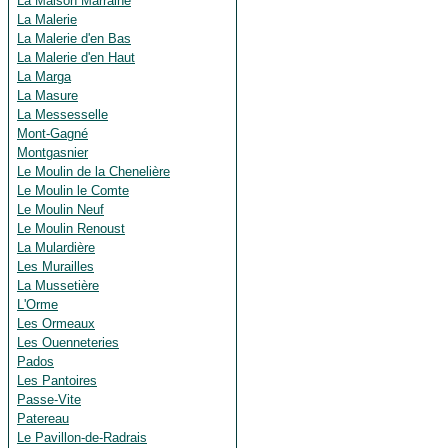
La Maison Marraine
La Malerie
La Malerie d'en Bas
La Malerie d'en Haut
La Marga
La Masure
La Messesselle
Mont-Gagné
Montgasnier
Le Moulin de la Chenelière
Le Moulin le Comte
Le Moulin Neuf
Le Moulin Renoust
La Mulardière
Les Murailles
La Mussetière
L'Orme
Les Ormeaux
Les Ouenneteries
Pados
Les Pantoires
Passe-Vite
Patereau
Le Pavillon-de-Radrais