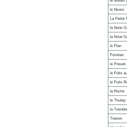
le Moulin 
le Nivers
La Petite
la Noüe G
la Noüe G
le Plan
Poméan
le Prieuré
le Puits a
le Puits R
la Roche
le Thuilay
la Trembl
Trianon