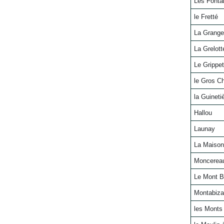
Les Fonta
le Fretté
La Grange
La Grelott
Le Grippet
le Gros C
la Guineti
Hallou
Launay
La Maiso
Moncerea
Le Mont B
Montabiza
les Monts 