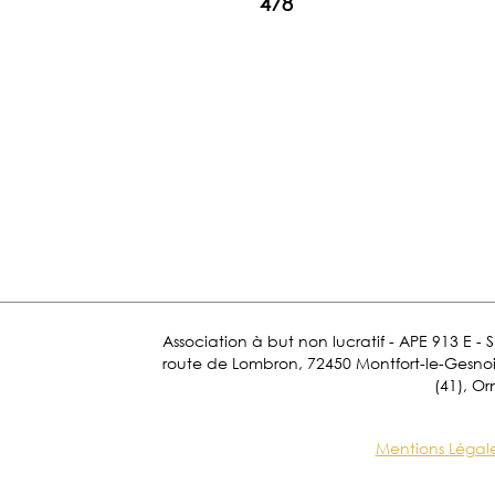
478
Association à but non lucratif - APE 913 E - 
route de Lombron, 72450 Montfort-le-Gesnois.
(41), Or
Mentions Légal