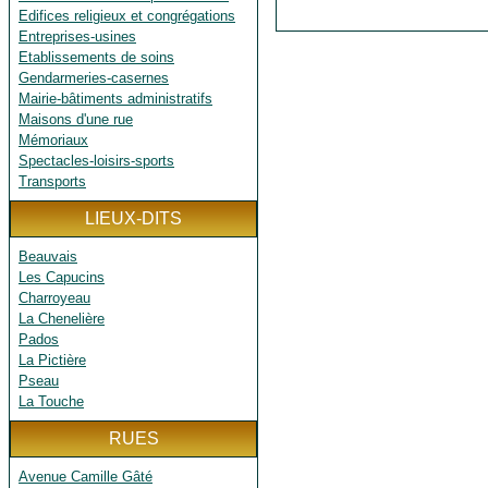
Edifices religieux et congrégations
Entreprises-usines
Etablissements de soins
Gendarmeries-casernes
Mairie-bâtiments administratifs
Maisons d'une rue
Mémoriaux
Spectacles-loisirs-sports
Transports
LIEUX-DITS
Beauvais
Les Capucins
Charroyeau
La Chenelière
Pados
La Pictière
Pseau
La Touche
RUES
Avenue Camille Gâté