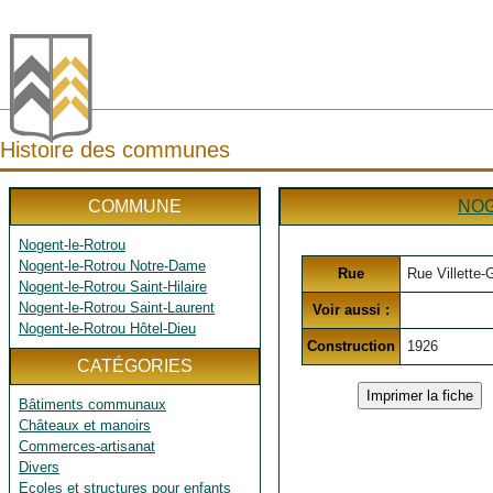
Histoire des communes
COMMUNE
NOG
Nogent-le-Rotrou
Nogent-le-Rotrou Notre-Dame
Rue
Rue Villette-
Nogent-le-Rotrou Saint-Hilaire
Nogent-le-Rotrou Saint-Laurent
Voir aussi :
Nogent-le-Rotrou Hôtel-Dieu
Construction
1926
CATÉGORIES
Bâtiments communaux
Châteaux et manoirs
Commerces-artisanat
Divers
Ecoles et structures pour enfants