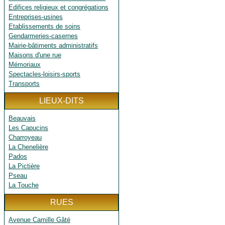
Edifices religieux et congrégations
Entreprises-usines
Etablissements de soins
Gendarmeries-casernes
Mairie-bâtiments administratifs
Maisons d'une rue
Mémoriaux
Spectacles-loisirs-sports
Transports
LIEUX-DITS
Beauvais
Les Capucins
Charroyeau
La Chenelière
Pados
La Pictière
Pseau
La Touche
RUES
Avenue Camille Gâté