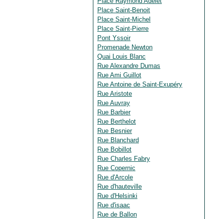
Place Raymond Adelet
Place Saint-Benoit
Place Saint-Michel
Place Saint-Pierre
Pont Yssoir
Promenade Newton
Quai Louis Blanc
Rue Alexandre Dumas
Rue Ami Guillot
Rue Antoine de Saint-Exupéry
Rue Aristote
Rue Auvray
Rue Barbier
Rue Berthelot
Rue Besnier
Rue Blanchard
Rue Bobillot
Rue Charles Fabry
Rue Copernic
Rue d'Arcole
Rue d'hauteville
Rue d'Helsinki
Rue d'isaac
Rue de Ballon