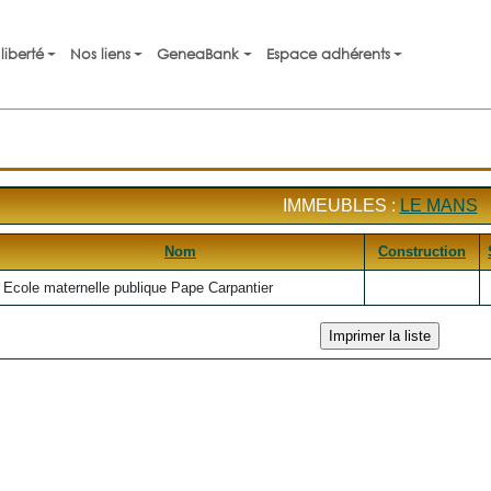
liberté
Nos liens
GeneaBank
Espace adhérents
IMMEUBLES :
LE MANS
Nom
Construction
Ecole maternelle publique Pape Carpantier