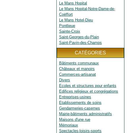
Le Mans Hopital
Le Mans Hopital-Notre-Dame-de-
Coëffort
Le Mans Hotel-Dieu
Pontlieue
Sainte-Croix
Saint-Georges-du-Plain
Saint-Pavin-des-Champs
CATÉGORIES
Bâtiments communaux
Châteaux et manoirs
Commerces-artisanat
Divers
Ecoles et structures pour enfants
Edifices religieux et congrégations
Entreprises-usines
Etablissements de soins
Gendarmeries-casernes
Mairie-bâtiments administratifs
Maisons d'une rue
Mémoriaux
Spectacles-loisirs-sports