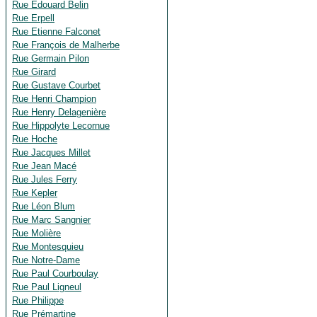
Rue Edouard Belin
Rue Erpell
Rue Etienne Falconet
Rue François de Malherbe
Rue Germain Pilon
Rue Girard
Rue Gustave Courbet
Rue Henri Champion
Rue Henry Delagenière
Rue Hippolyte Lecornue
Rue Hoche
Rue Jacques Millet
Rue Jean Macé
Rue Jules Ferry
Rue Kepler
Rue Léon Blum
Rue Marc Sangnier
Rue Molière
Rue Montesquieu
Rue Notre-Dame
Rue Paul Courboulay
Rue Paul Ligneul
Rue Philippe
Rue Prémartine