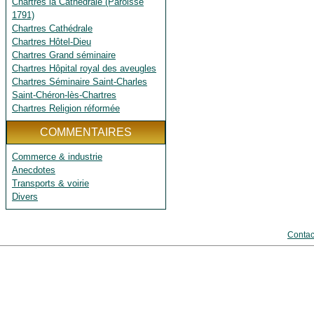
Chartres la Cathédrale (Paroisse
1791)
Chartres Cathédrale
Chartres Hôtel-Dieu
Chartres Grand séminaire
Chartres Hôpital royal des aveugles
Chartres Séminaire Saint-Charles
Saint-Chéron-lès-Chartres
Chartres Religion réformée
COMMENTAIRES
Commerce & industrie
Anecdotes
Transports & voirie
Divers
Contac