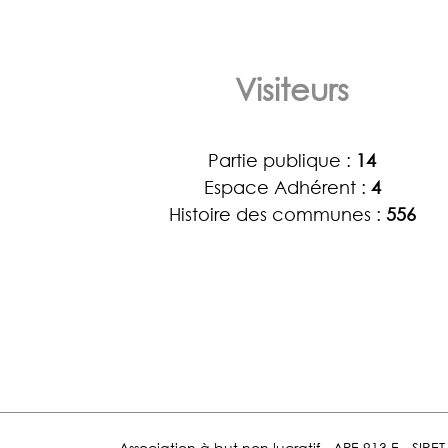
Visiteurs
Partie publique :
14
Espace Adhérent :
4
Histoire des communes :
556
Association à but non lucratif - APE 913 E - SIR