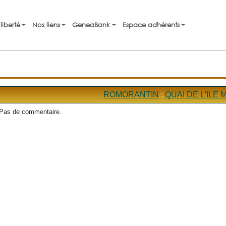
liberté
Nos liens
GeneaBank
Espace adhérents
ROMORANTIN
:
QUAI DE L'ILE 
Pas de commentaire.