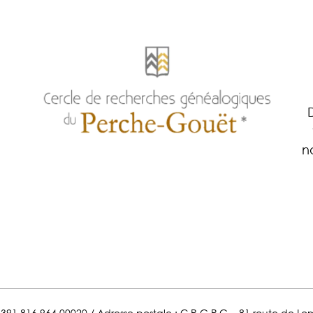
n
ET 391 816 964 00020 / Adresse postale : C.R.G.P.G. , 81 route de 