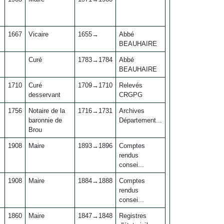
1667
Vicaire
1655→
Abbé
BEAUHAIRE
Curé
1783→1784
Abbé
BEAUHAIRE
1710
Curé
1709→1710
Relevés
desservant
CRGPG
1756
Notaire de la
1716→1731
Archives
baronnie de
Département...
Brou
1908
Maire
1893→1896
Comptes
rendus
consei...
1908
Maire
1884→1888
Comptes
rendus
consei...
1860
Maire
1847→1848
Registres