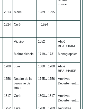
consei...
2013
Maire
1989→1995
1924
Curé
→1924
Vicaire
1552→
Abbé
BEAUHAIRE
Maître d'école
1719→1731
Monographies
1708
curé
1680→1708
Abbé
BEAUHAIRE
1756
Notaire de la
1745→1756
Archives
baronnie de
Département...
Brou
1817
Curé
1803→1817
Archives
Département...
1752
Curé
1708→1709
Registres