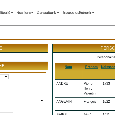
liberté
Nos liens
GeneaBank
Espace adhérents
E
PERSO
Personnalit
HE
Nom
Prénom
Naissan
ANDRE
Pierre
1733
Henry
Valentin
ANGEVIN
François
1622
BAIRE
Aimé
1911