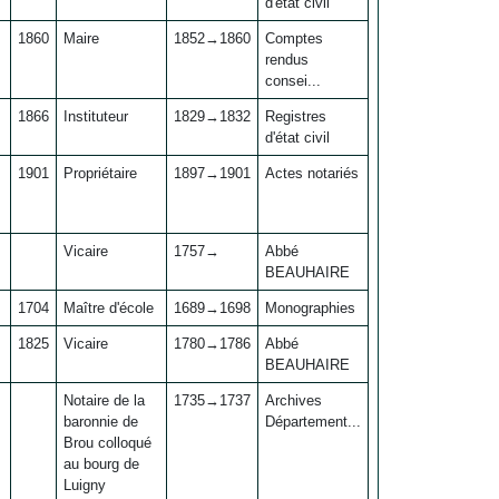
d'état civil
1860
Maire
1852→1860
Comptes
rendus
consei...
1866
Instituteur
1829→1832
Registres
d'état civil
1901
Propriétaire
1897→1901
Actes notariés
Vicaire
1757→
Abbé
BEAUHAIRE
1704
Maître d'école
1689→1698
Monographies
1825
Vicaire
1780→1786
Abbé
BEAUHAIRE
Notaire de la
1735→1737
Archives
baronnie de
Département...
Brou colloqué
au bourg de
Luigny