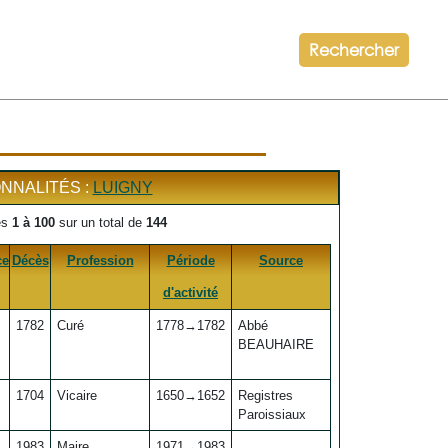
Rechercher
NNALITÉS :
LUIGNY
és
1 à 100
sur un total de
144
ce
Décès
Profession
Période
Source
d'activité
1782
Curé
1778→1782
Abbé
BEAUHAIRE
1704
Vicaire
1650→1652
Registres
Paroissiaux
1983
Maire
1971→1983