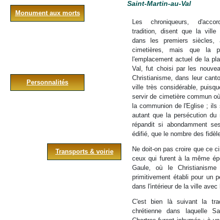
Saint-Martin-au-Val
Monument aux morts
Les chroniqueurs, d'acc
tradition, disent que la ville
dans les premiers siècles, a
cimetières, mais que la p
l'emplacement actuel de la pla
Val, fut choisi par les nouv
Christianisme, dans leur canto
Personnalités
ville très considérable, puisq
servir de cimetière commun où
la communion de l'Eglise ; il
autant que la persécution du 
répandit si abondamment ses 
édifié, que le nombre des fidè
Ne doit-on pas croire que ce ci
Transports & voirie
ceux qui furent à la même épo
Gaule, où le Christianisme 
primitivement établi pour un pe
dans l'intérieur de la ville avec
C'est bien là suivant la trad
chrétienne dans laquelle Sai