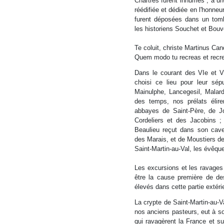
Chartres furent inhumés ; à un
réédifiée et dédiée en l'honneu
furent déposées dans un tomb
les historiens Souchet et Bouv
Te coluit, christe Martinus Can
Quem modo tu recreas et recr
Dans le courant des VIe et V
choisi ce lieu pour leur sépu
Mainulphe, Lancegesil, Malard
des temps, nos prélats élir
abbayes de Saint-Père, de J
Cordeliers et des Jacobins ;
Beaulieu reçut dans son cave
des Marais, et de Moustiers de 
Saint-Martin-au-Val, les évêqu
Les excursions et les ravages
être la cause première de de
élevés dans cette partie extérie
La crypte de Saint-Martin-au-V
nos anciens pasteurs, eut à sou
qui ravagèrent la France et su