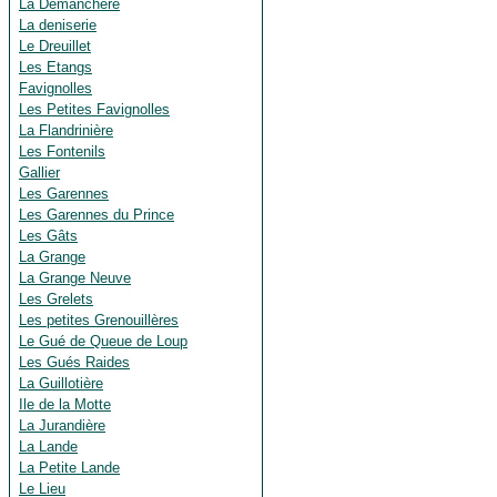
La Demanchère
La deniserie
Le Dreuillet
Les Etangs
Favignolles
Les Petites Favignolles
La Flandrinière
Les Fontenils
Gallier
Les Garennes
Les Garennes du Prince
Les Gâts
La Grange
La Grange Neuve
Les Grelets
Les petites Grenouillères
Le Gué de Queue de Loup
Les Gués Raides
La Guillotière
Ile de la Motte
La Jurandière
La Lande
La Petite Lande
Le Lieu