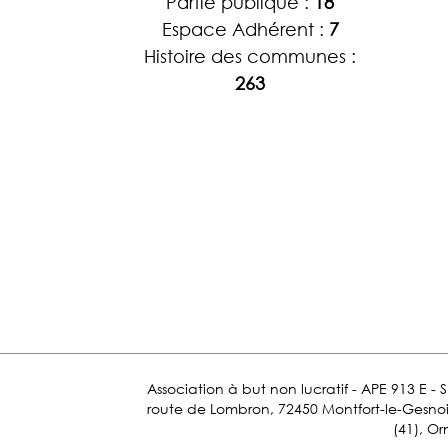
Partie publique :
18
Espace Adhérent :
7
Histoire des communes :
263
Association à but non lucratif - APE 913 E - 
route de Lombron, 72450 Montfort-le-Gesnois.
(41), Or