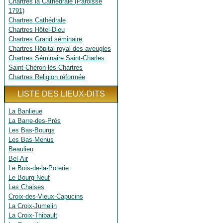
Chartres la Cathédrale (Paroisse
1791)
Chartres Cathédrale
Chartres Hôtel-Dieu
Chartres Grand séminaire
Chartres Hôpital royal des aveugles
Chartres Séminaire Saint-Charles
Saint-Chéron-lès-Chartres
Chartres Religion réformée
LISTE DES LIEUX-DITS
La Banlieue
La Barre-des-Prés
Les Bas-Bourgs
Les Bas-Menus
Beaulieu
Bel-Air
Le Bois-de-la-Poterie
Le Bourg-Neuf
Les Chaises
Croix-des-Vieux-Capucins
La Croix-Jumelin
La Croix-Thibault