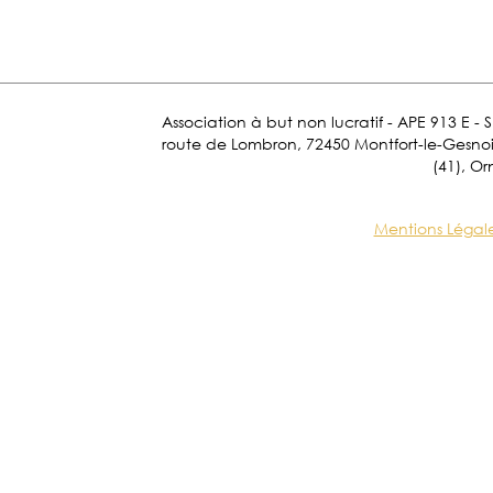
Association à but non lucratif - APE 913 E - 
route de Lombron, 72450 Montfort-le-Gesnois.
(41), Or
Mentions Légal