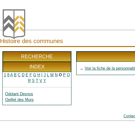
Histoire des communes
RECHERCHE
INDEX
→
Voir la fiche de la personnali
1
8
A
B
C
D
E
F
G
H
I
J
L
M
N
O
P
Q
R
S
T
V
Y
Odolant Desnos
Oeillet des Murs
Contac