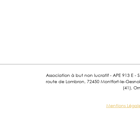
Association à but non lucratif - APE 913 E - 
route de Lombron, 72450 Montfort-le-Gesnois.
(41), Or
Mentions Légal