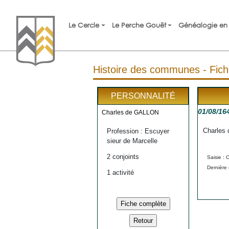
Le Cercle
Le Perche Gouët
Généalogie en 
Histoire des communes - Fich
PERSONNALITÉ
01/08/16
Charles de GALLON
Charles d
Profession : Escuyer
sieur de Marcelle
2 conjoints
Saisie : 
Dernière 
1 activité