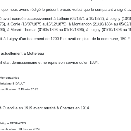
e quoi nous avons rédigé le présent procès-verbal que le comparant a signé av
 avait exercé successivement à Léthuin (09/1871 à 10/1872), à Loigny (10/18
75), à Conie (13/07/1875 au15/12/1875), à Montlandon (21/10/1884 au 05/02
93), à Mesnil-Thomas (01/05/1893 au 01/10/1896), à Luigny (01/10/1896 au 1
sait à Luigny d’un traitement de 1200 F et avait en plus, de la commune, 150 
e actuellement à Mottereau
il était démissionnaire et ne repris son service qu’en 1884.
 Monographies
Christiane BIDAULT
modification : 5 Février 2012
 à Ouarville en 1919 avant retraité à Chartres en 1914
 Philippe DESHAYES
modification : 18 Février 2024