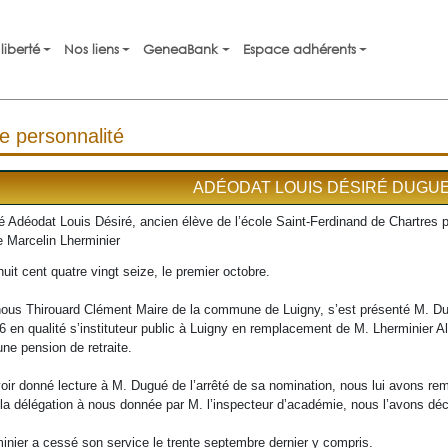
liberté
Nos liens
GeneaBank
Espace adhérents
e personnalité
ADÉODAT LOUIS DÉSIRÉ DUGU
 Adéodat Louis Désiré, ancien élève de l’école Saint-Ferdinand de Chartres 
 Marcelin Lherminier
huit cent quatre vingt seize, le premier octobre.
ous Thirouard Clément Maire de la commune de Luigny, s’est présenté M. Du
6 en qualité s’instituteur public à Luigny en remplacement de M. Lherminier A
une pension de retraite.
oir donné lecture à M. Dugué de l’arrêté de sa nomination, nous lui avons remi
 la délégation à nous donnée par M. l’inspecteur d’académie, nous l’avons décl
inier a cessé son service le trente septembre dernier y compris.