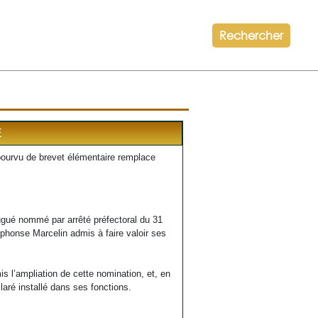
Rechercher
E
pourvu de brevet élémentaire remplace
gué nommé par arrêté préfectoral du 31
lphonse Marcelin admis à faire valoir ses
s l’ampliation de cette nomination, et, en
aré installé dans ses fonctions.