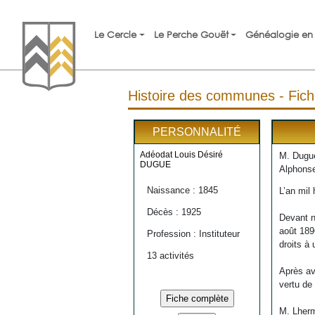
Le Cercle
Le Perche Gouët
Généalogie en 
Histoire des communes - Fich
PERSONNALITÉ
Adéodat Louis Désiré
M. Dugué
DUGUE
Alphonse
Naissance : 1845
L’an mil 
Décès : 1925
Devant n
août 189
Profession : Instituteur
droits à 
13 activités
Après av
vertu de
M. Lherm