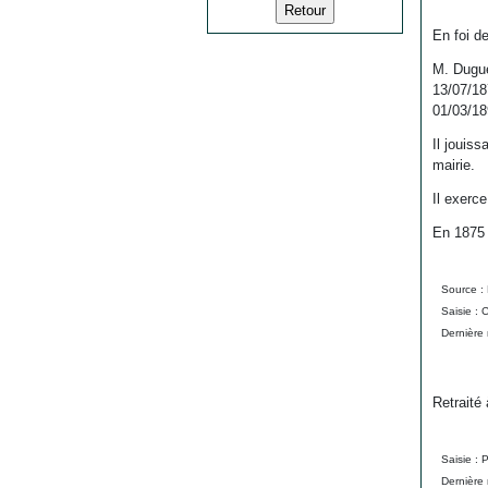
En foi d
M. Dugué
13/07/18
01/03/18
Il jouis
mairie.
Il exerc
En 1875 
Source :
Saisie : 
Dernière 
Retraité
Saisie :
Dernière 