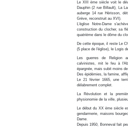
Le XIII ème siècle voit le d
Dauphin (2 rue Billault), La La
auberge 14 rue Hérisson, dét
Grève, reconstruit au XVI).
L'église Notre-Dame s'achè
construction du clocher, sa fl
quatrième dans le dôme du cl
De cette époque, il reste Le 
(5 place de l'église), le Logis 
Les guerres de Religion ar
calvinistes, mit le feu à l'
épargnée, mais subit moins de
Des épidémies, la famine, affli
Le 21 février 1665, une terr
délabrement complet.
La Révolution et la premiè
physionomie de la ville, plusie
Le début du XX ème siècle est
gendarmerie, maisons bourgeoi
Dame.
Depuis 1950, Bonneval fait pe