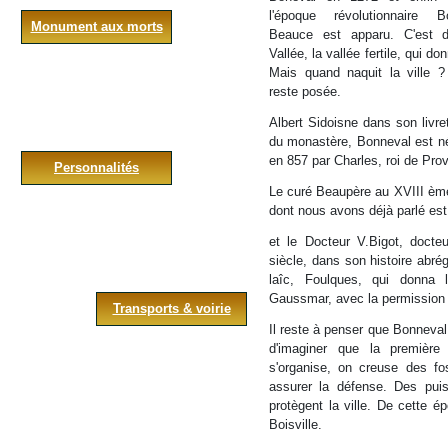
l'époque révolutionnaire 
Monument aux morts
Beauce est apparu. C'est 
Vallée, la vallée fertile, qui d
Mais quand naquit la ville ?
reste posée.
Albert Sidoisne dans son livre
du monastère, Bonneval est né 
en 857 par Charles, roi de Pro
Personnalités
Le curé Beaupère au XVIII ème s
dont nous avons déjà parlé est
et le Docteur V.Bigot, docteu
siècle, dans son histoire abrég
laîc, Foulques, qui donna 
Gaussmar, avec la permission 
Transports & voirie
Il reste à penser que Bonneval 
d'imaginer que la première
s'organise, on creuse des fo
assurer la défense. Des puiss
protègent la ville. De cette é
Boisville.