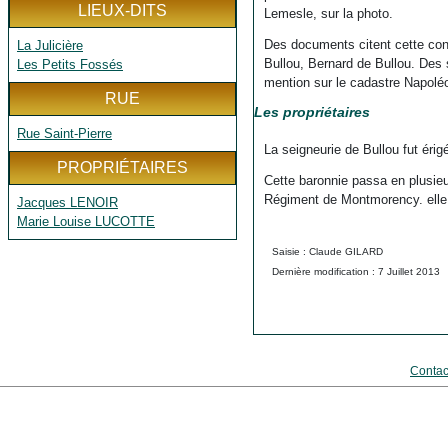
LIEUX-DITS
Lemesle, sur la photo.
Des documents citent cette cons
La Julicière
Bullou, Bernard de Bullou. Des 
Les Petits Fossés
mention sur le cadastre Napoléo
RUE
Les propriétaires
Rue Saint-Pierre
La seigneurie de Bullou fut éri
PROPRIÉTAIRES
Cette baronnie passa en plusieu
Régiment de Montmorency. elle
Jacques LENOIR
Marie Louise LUCOTTE
Saisie : Claude GILARD
Dernière modification : 7 Juillet 2013
Contac