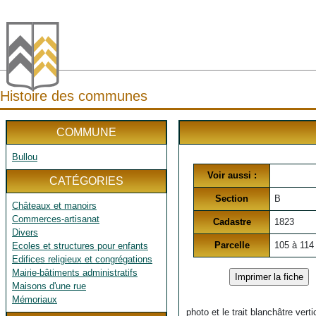
Histoire des communes
COMMUNE
Bullou
Voir aussi :
CATÉGORIES
Section
B
Châteaux et manoirs
Commerces-artisanat
Cadastre
1823
Divers
Parcelle
105 à 114
Ecoles et structures pour enfants
Edifices religieux et congrégations
Mairie-bâtiments administratifs
Maisons d'une rue
Mémoriaux
photo et le trait blanchâtre ver