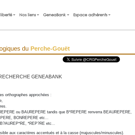
liberté
Nos liens
GeneaBank
Espace adhérents
logiques du
Perche-Gouët
RECHERCHE GENEABANK
 des orthographes approchées :
e,
res.
UREPERE ou BAUREPERE tandis que B*REPERE renverra BEAUREPERE,
PERE, BONREPERE etc...
.. B?AUREP*RE, *REP?RE etc...
sible aux caractères accentués et à la casse (majuscules/minuscules).