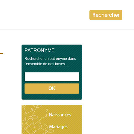
Rechercher
PATRONYME
Rechercher un patronyme dans
l'ensemble de nos bases…
OK