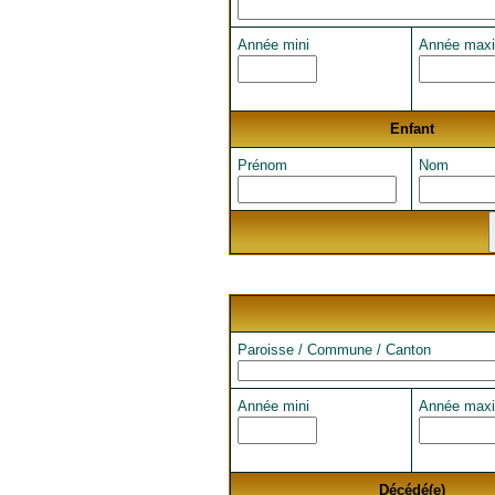
Année mini
Année maxi
Enfant
Prénom
Nom
Paroisse / Commune / Canton
Année mini
Année maxi
Décédé(e)