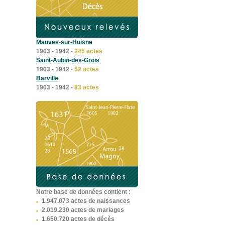
Mauves-sur-Huisne
1903 - 1942
-
245 actes
Saint-Aubin-des-Grois
1903 - 1942
-
52 actes
Barville
1903 - 1942
-
83 actes
Buré
1903 - 1942
-
49 actes
Villavard
1903 - 1952
-
86 actes
Chartres
1700 - 1723
-
371 actes
Villedieu-le-Château
1903 - 1952
-
285 actes
Courtoulin
1903 - 1942
-
23 actes
Saint-Maurice-sur-Huisne
Notre base de données contient :
1903 - 1942
-
63 actes
1.947.073 actes de naissances
Ternay
2.019.230 actes de mariages
1636 - 1776
-
724 actes
1.650.720 actes de décès