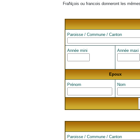
FraNçois ou francois donneront les mêmes 
Paroisse / Commune / Canton
Année mini
Année maxi
Epoux
Prénom
Nom
Paroisse / Commune / Canton