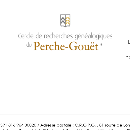
n
ET 391 816 964 00020 / Adresse postale : C.R.G.P.G. , 81 route de 