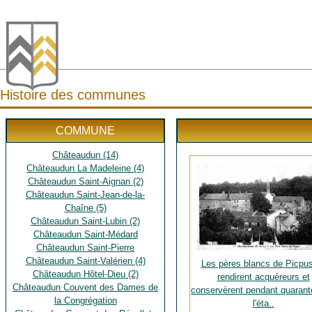
Histoire des communes
COMMUNE
Châteaudun (14)
Châteaudun La Madeleine (4)
Châteaudun Saint-Aignan (2)
Châteaudun Saint-Jean-de-la-
Chaîne (5)
Châteaudun Saint-Lubin (2)
Châteaudun Saint-Médard
Châteaudun Saint-Pierre
Châteaudun Saint-Valérien (4)
Les pères blancs de Picpu
Châteaudun Hôtel-Dieu (2)
rendirent acquéreurs et
Châteaudun Couvent des Dames de
conservèrent pendant quarant
la Congrégation
l'éta..