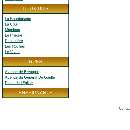
LIEUX-DITS
La Bourdaiserie
La Cour
Migeloup
Le Prieuré
Princetière
Les Roches
Le Vivier
RUES
Avenue de Bretagne
Avenue du Général De Gaulle
Place de l'Eglise
ENSEIGNANTS
Contac