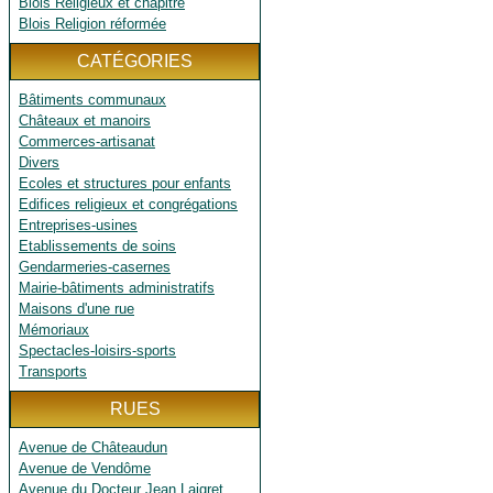
Blois Religieux et chapitre
Blois Religion réformée
CATÉGORIES
Bâtiments communaux
Châteaux et manoirs
Commerces-artisanat
Divers
Ecoles et structures pour enfants
Edifices religieux et congrégations
Entreprises-usines
Etablissements de soins
Gendarmeries-casernes
Mairie-bâtiments administratifs
Maisons d'une rue
Mémoriaux
Spectacles-loisirs-sports
Transports
RUES
Avenue de Châteaudun
Avenue de Vendôme
Avenue du Docteur Jean Laigret