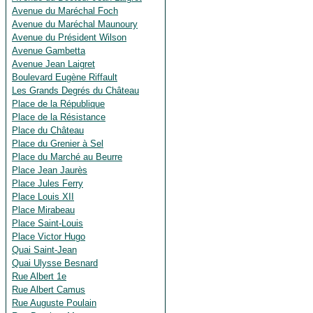
Avenue du Maréchal Foch
Avenue du Maréchal Maunoury
Avenue du Président Wilson
Avenue Gambetta
Avenue Jean Laigret
Boulevard Eugène Riffault
Les Grands Degrés du Château
Place de la République
Place de la Résistance
Place du Château
Place du Grenier à Sel
Place du Marché au Beurre
Place Jean Jaurès
Place Jules Ferry
Place Louis XII
Place Mirabeau
Place Saint-Louis
Place Victor Hugo
Quai Saint-Jean
Quai Ulysse Besnard
Rue Albert 1e
Rue Albert Camus
Rue Auguste Poulain