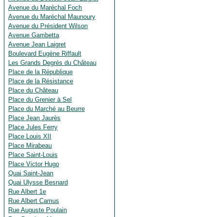
Avenue du Maréchal Foch
Avenue du Maréchal Maunoury
Avenue du Président Wilson
Avenue Gambetta
Avenue Jean Laigret
Boulevard Eugène Riffault
Les Grands Degrés du Château
Place de la République
Place de la Résistance
Place du Château
Place du Grenier à Sel
Place du Marché au Beurre
Place Jean Jaurès
Place Jules Ferry
Place Louis XII
Place Mirabeau
Place Saint-Louis
Place Victor Hugo
Quai Saint-Jean
Quai Ulysse Besnard
Rue Albert 1e
Rue Albert Camus
Rue Auguste Poulain