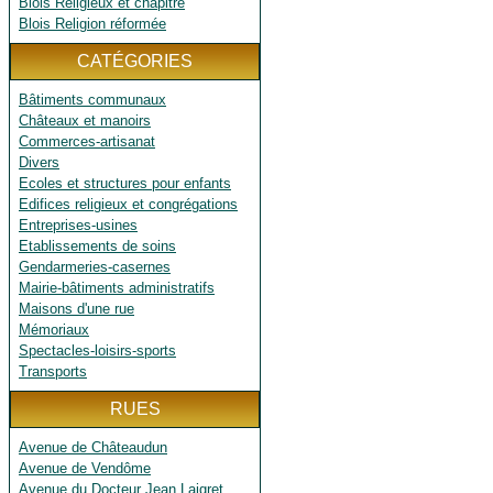
Blois Religieux et chapitre
Blois Religion réformée
CATÉGORIES
Bâtiments communaux
Châteaux et manoirs
Commerces-artisanat
Divers
Ecoles et structures pour enfants
Edifices religieux et congrégations
Entreprises-usines
Etablissements de soins
Gendarmeries-casernes
Mairie-bâtiments administratifs
Maisons d'une rue
Mémoriaux
Spectacles-loisirs-sports
Transports
RUES
Avenue de Châteaudun
Avenue de Vendôme
Avenue du Docteur Jean Laigret