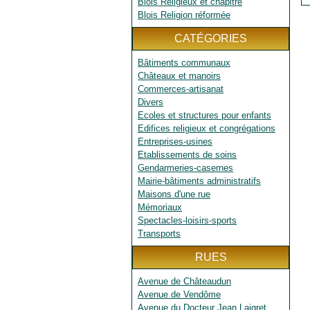
Blois Religieux et chapitre
Blois Religion réformée
CATÉGORIES
Bâtiments communaux
Châteaux et manoirs
Commerces-artisanat
Divers
Ecoles et structures pour enfants
Edifices religieux et congrégations
Entreprises-usines
Etablissements de soins
Gendarmeries-casernes
Mairie-bâtiments administratifs
Maisons d'une rue
Mémoriaux
Spectacles-loisirs-sports
Transports
RUES
Avenue de Châteaudun
Avenue de Vendôme
Avenue du Docteur Jean Laigret