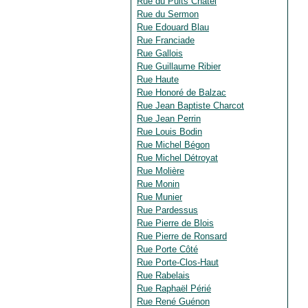
Rue du Puits Châtel
Rue du Sermon
Rue Edouard Blau
Rue Franciade
Rue Gallois
Rue Guillaume Ribier
Rue Haute
Rue Honoré de Balzac
Rue Jean Baptiste Charcot
Rue Jean Perrin
Rue Louis Bodin
Rue Michel Bégon
Rue Michel Détroyat
Rue Molière
Rue Monin
Rue Munier
Rue Pardessus
Rue Pierre de Blois
Rue Pierre de Ronsard
Rue Porte Côté
Rue Porte-Clos-Haut
Rue Rabelais
Rue Raphaël Périé
Rue René Guénon