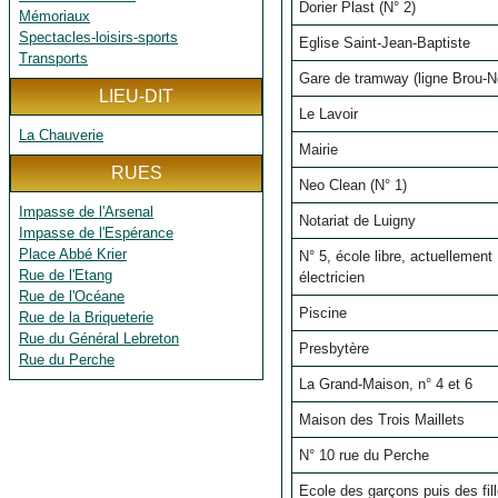
Dorier Plast (N° 2)
Mémoriaux
Spectacles-loisirs-sports
Eglise Saint-Jean-Baptiste
Transports
Gare de tramway (ligne Brou-N
LIEU-DIT
Le Lavoir
La Chauverie
Mairie
RUES
Neo Clean (N° 1)
Impasse de l'Arsenal
Notariat de Luigny
Impasse de l'Espérance
Place Abbé Krier
N° 5, école libre, actuelleme
Rue de l'Etang
électricien
Rue de l'Océane
Piscine
Rue de la Briqueterie
Rue du Général Lebreton
Presbytère
Rue du Perche
La Grand-Maison, n° 4 et 6
Maison des Trois Maillets
N° 10 rue du Perche
Ecole des garçons puis des fil