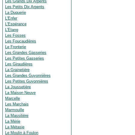
Les Grands Dix Arpents
Les Petits Dix Arpents
La Duquerie
L'Enfer
L'Espérance
L'Etang
Les Fosses
Les Foucaudières
Le Fronterie
Les Grandes Gasseries
Les Petites Gasseries
Les Giraudières
La Grainetière
Les Grandes Guyonnières
Les Petites Guyonnières
La Joussetière
La Maison Neuve
Marcelle
Les Marchais
Marmouille
La Massilière
La Mérie
La Métasie
Le Moulin à Foulon